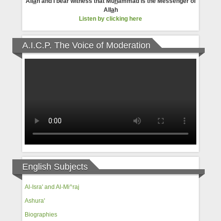
All
a
h and I bear witness that Mu
h
ammad is the Messenger of
All
a
h
Listen by clicking here
A.I.C.P. The Voice of Moderation
English Subjects
Al-Isra' and Al-Mi^raj
Ashura'
Biographies