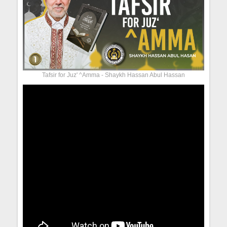
Tafsir for Juz' ^Amma - Shaykh Hassan Abul Hassan