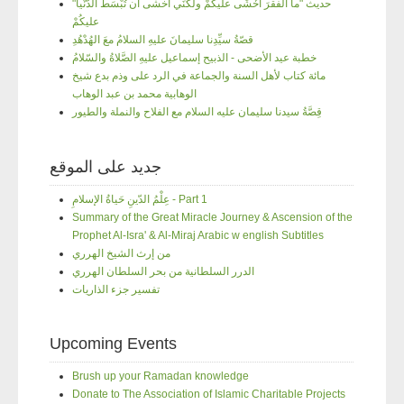
"حديث "ما الفقرَ أخْشَى عليكُمْ ولكنِّي أخشى أن تُبْسَطَ الدّنْيا
عليكُمْ
قصّةُ سيِّدِنا سليمانَ عليهِ السلامُ معَ الهُدْهُدِ
خطبة عيد الأضحى - الذبيح إسماعيل عليهِ الصَّلاةُ والسّلامُ
مائة كتاب لأهل السنة والجماعة في الرد على وذم بدع شيخ
الوهابية محمد بن عبد الوهاب
قِصَّةُ سيدنا سليمان عليه السلام مع الفلاح والنملة والطيور
جديد على الموقع
عِلْمُ الدّينِ حَياةُ الإسلامِ - Part 1
Summary of the Great Miracle Journey & Ascension of the
Prophet Al-Isra' & Al-Miraj Arabic w english Subtitles
من إرث الشيخ الهرري
الدرر السلطانية من بحر السلطان الهرري
تفسير جزء الذاريات
Upcoming Events
Brush up your Ramadan knowledge
Donate to The Association of Islamic Charitable Projects