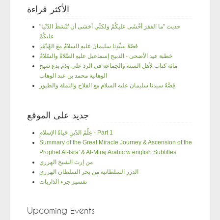
الأكثر قراءة
"حديث "ما الفقرَ أخْشَى عليكُمْ ولكنِّي أخشى أن تُبْسَطَ الدّنْيا
عليكُمْ
قصّةُ سيِّدِنا سليمانَ عليهِ السلامُ معَ الهُدْهُدِ
خطبة عيد الأضحى - الذبيح إسماعيل عليهِ الصَّلاةُ والسّلامُ
مائة كتاب لأهل السنة والجماعة في الرد على وذم بدع شيخ
الوهابية محمد بن عبد الوهاب
قِصَّةُ سيدنا سليمان عليه السلام مع الفلاح والنملة والطيور
جديد على الموقع
عِلْمُ الدّينِ حَياةُ الإسلامِ - Part 1
Summary of the Great Miracle Journey & Ascension of the
Prophet Al-Isra' & Al-Miraj Arabic w english Subtitles
من إرث الشيخ الهرري
الدرر السلطانية من بحر السلطان الهرري
تفسير جزء الذاريات
Upcoming Events