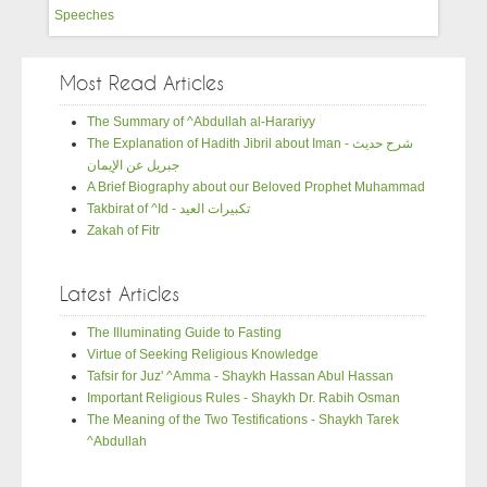
Speeches
Most Read Articles
The Summary of ^Abdullah al-Harariyy
The Explanation of Hadith Jibril about Iman - شرح حديث
جبريل عن الإيمان
A Brief Biography about our Beloved Prophet Muhammad
Takbirat of ^Id - تكبيرات العيد
Zakah of Fitr
Latest Articles
The Illuminating Guide to Fasting
Virtue of Seeking Religious Knowledge
Tafsir for Juz' ^Amma - Shaykh Hassan Abul Hassan
Important Religious Rules - Shaykh Dr. Rabih Osman
The Meaning of the Two Testifications - Shaykh Tarek
^Abdullah