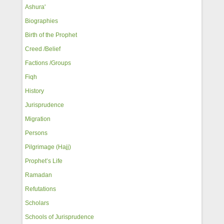
Ashura'
Biographies
Birth of the Prophet
Creed /Belief
Factions /Groups
Fiqh
History
Jurisprudence
Migration
Persons
Pilgrimage (Hajj)
Prophet’s Life
Ramadan
Refutations
Scholars
Schools of Jurisprudence