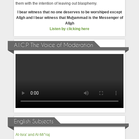
them with the intention of leaving out blasphemy.
I bear witness that no one deserves to be worshiped except
All
a
h and I bear witness that Mu
h
ammad is the Messenger of
All
a
h
Listen by clicking here
A.I.C.P. The Voice of Moderation
English Subjects
Al-Isra' and Al-Mi^raj