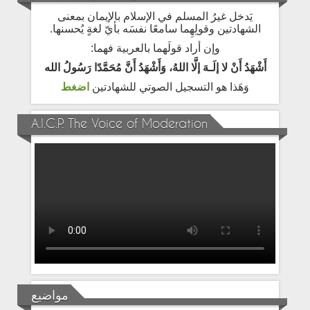
يَدخل غيرُ المسلم في الإسلام بالإيمان بمعنى
الشهادتين وقولِهِما سامعًا نفسَه بأيّ لغةٍ يُحسنها.
وإن أراد قولَهما بالعربية فهما:
أَشْهَدُ أَنْ لا إلَـهَ إلَّا اللهُ، وَأَشْهَدُ أَنَّ مُحَمَّدًا رَسُولُ الله
وَهَذا هو التسجيل الصوتي للشهادتين
اضغط
A.I.C.P. The Voice of Moderation
مواضيع