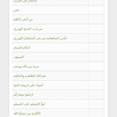
الإعجاز في القرآن
تغير
من أحلى الكلام
من إرث الشيخ الهرري
الدرر السلطانية من بحر السلطان الهرري
أحكام الصيام
التصوف
تبرئة نبى الله يوسف
نعم الله الظاهرة والباطنة
أضواء على فريضة الحج
ارْحَمُوا صِغارَكُم
حَقُّ المُسلِمِ عَلَى المُسلِمِ
التَّحْذِيرُ من مَسَبَّةِ الله