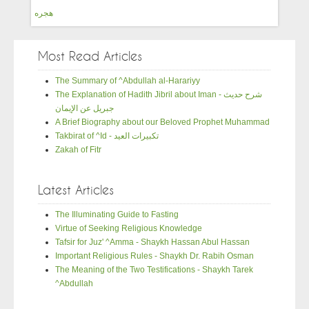
هجره
Most Read Articles
The Summary of ^Abdullah al-Harariyy
The Explanation of Hadith Jibril about Iman - شرح حديث
جبريل عن الإيمان
A Brief Biography about our Beloved Prophet Muhammad
Takbirat of ^Id - تكبيرات العيد
Zakah of Fitr
Latest Articles
The Illuminating Guide to Fasting
Virtue of Seeking Religious Knowledge
Tafsir for Juz' ^Amma - Shaykh Hassan Abul Hassan
Important Religious Rules - Shaykh Dr. Rabih Osman
The Meaning of the Two Testifications - Shaykh Tarek
^Abdullah