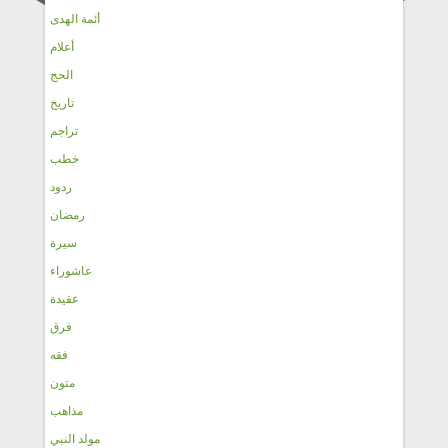
أئمة الهدى
أعلام
الحج
تاريخ
تراجم
خطب
ردود
رمضان
سيرة
عاشوراء
عقيدة
فرق
فقه
متون
مذاهب
مولد النبي