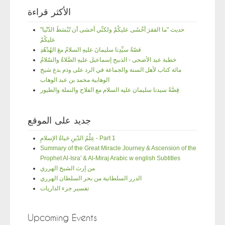
الأكثر قراءة
"حديث "ما الفقرَ أخْشَى عليكُمْ ولكنِّي أخشى أن تُبْسَطَ الدّنْيا
عليكُمْ
قصّةُ سيِّدِنا سليمانَ عليهِ السلامُ معَ الهُدْهُدِ
خطبة عيد الأضحى - الذبيح إسماعيل عليهِ الصَّلاةُ والسّلامُ
مائة كتاب لأهل السنة والجماعة في الرد على وذم بدع شيخ
الوهابية محمد بن عبد الوهاب
قِصَّةُ سيدنا سليمان عليه السلام مع الفلاح والنملة والطيور
جديد على الموقع
عِلْمُ الدّينِ حَياةُ الإسلامِ - Part 1
Summary of the Great Miracle Journey & Ascension of the
Prophet Al-Isra' & Al-Miraj Arabic w english Subtitles
من إرث الشيخ الهرري
الدرر السلطانية من بحر السلطان الهرري
تفسير جزء الذاريات
Upcoming Events