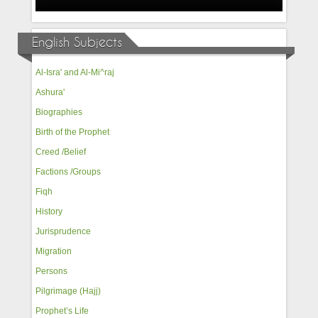
English Subjects
Al-Isra' and Al-Mi^raj
Ashura'
Biographies
Birth of the Prophet
Creed /Belief
Factions /Groups
Fiqh
History
Jurisprudence
Migration
Persons
Pilgrimage (Hajj)
Prophet’s Life