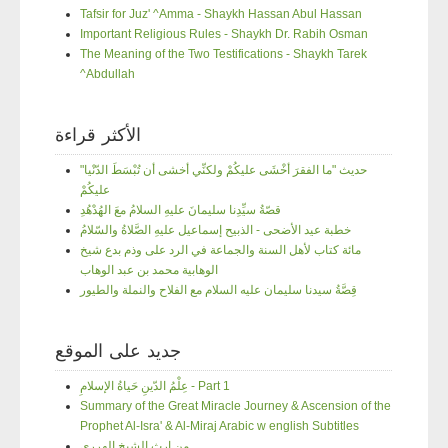
Tafsir for Juz' ^Amma - Shaykh Hassan Abul Hassan
Important Religious Rules - Shaykh Dr. Rabih Osman
The Meaning of the Two Testifications - Shaykh Tarek
^Abdullah
الأكثر قراءة
"حديث "ما الفقرَ أخْشَى عليكُمْ ولكنِّي أخشى أن تُبْسَطَ الدّنْيا
عليكُمْ
قصّةُ سيِّدِنا سليمانَ عليهِ السلامُ معَ الهُدْهُدِ
خطبة عيد الأضحى - الذبيح إسماعيل عليهِ الصَّلاةُ والسّلامُ
مائة كتاب لأهل السنة والجماعة في الرد على وذم بدع شيخ
الوهابية محمد بن عبد الوهاب
قِصَّةُ سيدنا سليمان عليه السلام مع الفلاح والنملة والطيور
جديد على الموقع
عِلْمُ الدّينِ حَياةُ الإسلامِ - Part 1
Summary of the Great Miracle Journey & Ascension of the
Prophet Al-Isra' & Al-Miraj Arabic w english Subtitles
من إرث الشيخ الهرري