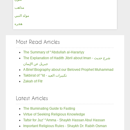
مذاهب
مولد النبي
هجره
Most Read Articles
The Summary of ^Abdullah al-Harariyy
The Explanation of Hadith Jibril about Iman - شرح حديث
جبريل عن الإيمان
A Brief Biography about our Beloved Prophet Muhammad
Takbirat of ^Id - تكبيرات العيد
Zakah of Fitr
Latest Articles
The Illuminating Guide to Fasting
Virtue of Seeking Religious Knowledge
Tafsir for Juz' ^Amma - Shaykh Hassan Abul Hassan
Important Religious Rules - Shaykh Dr. Rabih Osman