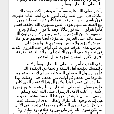
الله صلى الله عليه وسلّم.
وأخبر صلى الله عليه وسلّم أنه يفشو الكذبُ بعد ذلك،
الكذبُ فى أمور الدنيا وفى أمور الدين أيضا. لذلك ظهرت
فِرَقٌ باسم الدين انحرفت عما كان عليه الصحابة ومن
تبِع الصحابة. منهم هؤلاء الذين يشبهون اللهَ بخلقه. قسم
كانوا يقولون: الله نور يتلألأ، وهم يدَّعون الإسلامَ ويرون
أنفسَهم أحسنَ المؤمنين. وقسم منهم كانوا يقولون الله
جسد قائم على العرش. ثم هؤلاء أيضا بعضهم قالوا ملأ
العرش لا يزيد ولا ينقص، وبعضهم قالوا يزيد على
العرش. هذه الفرقة ظهرت فى أواخر هذه القرون الثلاثة
فى نحو منتصف القرن الثالث أى المائة الثالثة. وفرقة
أخرى تكفّـِر المؤمنَ لمجرد عمل المعصية.
وفى الحديث أمر منه صلى الله عليه وسلّم لأمته
بالتمسك بعقيدة أهل السنة والجماعة، العقيدةِ التى
علَّمها رسولُ الله صلى الله عليه وسلّم لأصحابه ثم هم
علَّموها مَن بعدَهم ثم أولئك مَن بعدَهم حتى وصلت بهذا
الطريق إلى عصرنا هذا. ولا يزال هذا الاعتقاد الذى كان
عليه رسول الله صلى الله عليه وسلّم هو ما عليه جمهورُ
الأمة أى أغلب الأمة. الرسول صلى الله عليه وسلّم
أوصى أمته أن لا يشذوا عن هذا المعتقد. وهذه العقيدة
هى إثبات وجود الله تبارك وتعالى الذى لم يسبقه عدم
وأن كل شىء سوى الله كان معدوما ثم وُجد. فى الأزل
لم يكن سوى الله، لم يكن نور ولا ظلام ،ولا مكان ولا