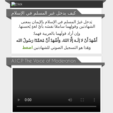
كيف يدخل غير المسلم في الإسلام
يَدخل غيرُ المسلم في الإسلام بالإيمان بمعنى
الشهادتين وقولِهِما سامعًا نفسَه بأيّ لغةٍ يُحسنها.
وإن أراد قولَهما بالعربية فهما:
أَشْهَدُ أَنْ لا إلَـهَ إلَّا اللهُ، وَأَشْهَدُ أَنَّ مُحَمَّدًا رَسُولُ الله
وَهَذا هو التسجيل الصوتي للشهادتين
اضغط
A.I.C.P. The Voice of Moderation