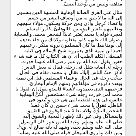
مداهنة وليس من توحيد الصفّ.
مثال على الفرق الضالة الوهابية المشبهة الذين ينسبون
إلى الله ما لا يليق به من أوصاف البشر من جسم
وأعضاء كرِجل وأذن ومن حركة وسكون. هؤلاء منهجهم
وتعاليمهم تكفير المؤمنين. فالوهابىُّ يكفّـِر المسلم
لمجرد قوله يا محمد يُعتبر عابدًا لشخص محمد. والصحابةُ
رِضوان الله عليهم كانوا يفعلونه وكذلك من جاء بعدهم
إلى يومنا هذا. ما كان المسلمون يرونه منكرا. زعيمهم
أحمد ابن تيمية الذى يعتبرونه شيخَ الإسلام فى كتابه
المسمَّى الكلم الطيب أى أن هذا الكتابَ كلُّ ما فيه شىء
حسن يقول: عبد الله بن عمر رضى الله عنهما خدِرت
رجلُه أى أصابه شللٌ فى رجله. فقال له بعض الناس:
اذكُرْ أحبَّ الناس إليكَ. فقال: يا محمد. فقام فى الحال.
صحَّت رجله فى الحال. وعلماء المسلمين قبل ابن تيمية
وبعده ذكروه فى مؤلَّفاتهم ومنهم الإمام البخارىّ.
فزعيمهم الذى يعتمدونه لأشياءَ فاسدةٍ يقول إن القولَ يا
محمد لمن خدِرت رِجلُه شىء مستحسن. لكنَّ الوهابيةَ
خالفوه فى هذه القضية التى هى حق، واتَّبعوه فى
الباطل. فقولُ يا محمد شىء حسن إن كان قصدُ
الشخص التبرُّكَ والاستغاثةَ عند الوقوع فى الضّـِيق
والمشاكل وفى غير ذلك لإظهار المحبة والشوق إليه
صلى الله عليه وسلّم. وعبد الله بن عمر كان الرسول
صلى الله عليه وسلّم يحبه، وشهد له بأنه صالح أى ولِىٌّ.
ومن ذلك ما روى الشيخان قوله صلى الله عليه وسلّم: