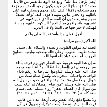
"نِعمَ الرَّجلُ عبدُ الله". ومع هذا الوهابيةُ تعتبر من قال يا
محمد كافرًا مباحَ الدم. كيف يكون توحيد الصف مع هؤلاء
وهم يستحلُّون دَمَنا؟ كيف نتفق معهم ونسكت لهم على
باطلهم ولا نحذر الناسَ منهم؟ هؤلاء كيف يُوَحَّد الصفُّ
معهم وهم يعتقدون أن المسلم الذى لا يوافقهم فى
تشبيههم وانحرافهم مباحُ الدم؟ السكوت عليهم مداهنة
مُهلكة، لا خير فيها فى الدنيا ولا فى الدين.
أقول قولىَ هذا وأستغفر الله لى ولكم
الله أكبر (سبع مرات)
الحمد لله مؤلفِ القلوب. والصلاة والسلام على سيدنا
محمد طبيب القلوبِ، وعلى ءاله وصحبه وتابعيه مصابيحِ
الدروب. أما بعد، عبادَ الله اتقوا الله.
ثم إن هذا اليومَ هو يومُ عيد الفطرِ فهو يوم فرحة بأداء
صيام رمضان ثم بالفطر طاعةً لله واتّباعا لنبيه محمد
صلى الله عليه وسلّم. فداوِموا على طاعة ربكم بأداء
الواجبات واجتنابِ المحرمات. ويُسَنُّ صيامُ ستّ من
شوال، والأفضل متتابعة. وقد جاء فى حديث رسول الله
صلى الله عليه وسلم: “من صام رمضانَ ثم أتبعَه بست
من شوال كان كصيام الدهر.” رواه مسلم. يعنى صيام
سنة كاملة (٣٠*١٠=٣٠٠؛٦*١٠=٦٠؛ ٣٠٠مع٦٠=٣٦٠) .
ولا تنسَوْا دفعَ زكاة الفطر وهى أربعةُ أمداد من غالب
قوت البلد أو قيمته نقدًا (ست دولارات تقريبا) عن كل