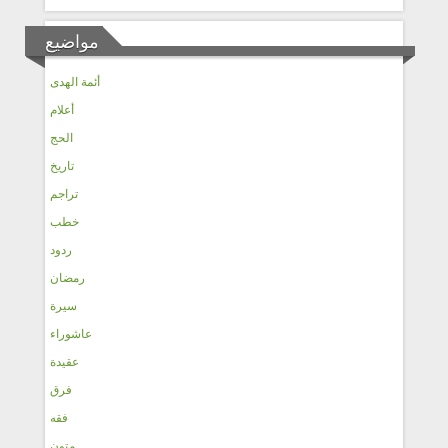
مواضيع
أئمة الهدى
أعلام
الحج
تاريخ
تراجم
خطب
ردود
رمضان
سيرة
عاشوراء
عقيدة
فرق
فقه
متون