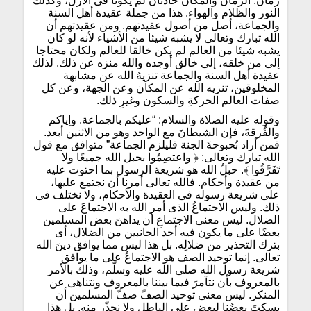
زمان. الزمان والمكان حادثان لم يكونا فى الأزل، وكذلك
النور والظلام والهواء. هذا من جملة عقيدة أهل السنة
والجماعة، أصل من أصول عقيدتهم. ومن عقيدتهم أن
الله تبارك وتعالى لا يشبه شيئا من الأشياء لأنه لو كان
يشبه شيئا من العالم لم يكن خالقا للعالم ولكان محتاجا
إلى من خلقه، إلى خالق أوجده والله منزه عن ذلك. لذلك
عقيدة أهل السنة والجماعة تنزيهُ الله عن مشابهة
المخلوقين، تنزيه الله عن المكان وعن الجهة، وعن كل
صفات العالم الحركةِ والسكون وغيرِ ذلك.
وقوله عليه الصلاة والسلام: “عليكم بالجماعة. وإياكم
والفُرقةَ، فإن الشيطانَ مع الواحد وهو من الاثنين أبعد.
فمن أراد بُحبوحةَ الجنة فليلزم الجماعة” متوافق مع قول
الله تبارك وتعالى: ﴿ واعتصِمُوا بحبل الله جميعًا ولا
تَفَرَّقُوا ﴾. حبلُ الله هو شريعة الرسول بما احتوت عليه
من عقيدة وأحكام. فالله تعالى أمرنا أن نجتمع عليها،
على شريعة رسوله فى العقيدة والأحكام، ولا نختلف فى
ذلك. وليس الاجتماعُ الذى أمر الله به الاجتماعَ على
الضلال. ليس معنى الاجتماعِ أن يداهنَ بعض المسلمين
بعضًا على ما يكون فيه أحد الجانبين من الضلال، أى
بترك التحذير من ضلالِه. بل هذا ليس مما يوافق دينَ الله
تعالى. إنما توحيد الصف هو الاجتماعُ على ما يوافق
شريعة رسول الله صلى الله عليه وسلّم، وذلك بالأمر
بالمعروف بأن نتآمرَ فيما بيننا بالمعروف ونتناهى عن
المنكر. ليس معنى توحيد الصفّ صفّ المسلمين أن
يسكتَ بعضُنا لبعضٍ على الباطل ولا نحذّر منه. بل هذا