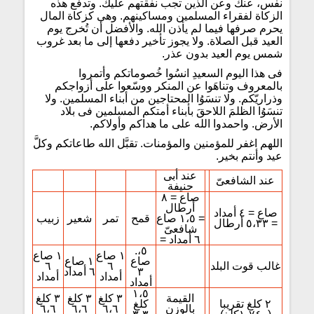
نفْس، عنك وعن الذين تجب نفقتهم عليك. وتدفع هذه
الزكاة لفقراء المسلمين ومساكينهم. وهى كزكاة المال
يحرم صرفها فيما لم يأذن الله. والأفضل أن تُخرج يوم
العيد قبل الصلاة. ولا يجوز تأخير دفعها إلى ما بعد غروب
شمس يوم العيد بدون عذر.
فى هذا اليوم السعيدِ انسُوا خُصوماتكم وأتمروا
بالمعروف وتناهَوا عن المنكر ووسّعوا على أزواجكم
وذراريّكم. ولا تنسَوُا المحتاجين من أبناء المسلمين. ولا
تنسَوُا الظلمَ اللاحقَ بأبناء أمتكم المسلمين فى بلاد
الأرض. واحمدوا الله على ما هداكم وأولاكم.
اللهم اغفر للمؤمنين والمؤمنات. تقبَّل الله طاعاتكم وكلَّ
عيد وأنتم بخير.
عند أبى
عند الشافعىّ
حنيفة
صاع = ٨
أرطال
صاع = ٤ أمداد
= ١،٥ صاع
قمح
تمر
شعير
زبيب
= ٥،٣٣ أرطال
شافعىّ
= ٦ أمداد
٥،.
١ صاع
١ صاع
صاع
١ صاع
غالب قوت البلد
٦
٦
٣
٦ أمداد
أمداد
أمداد
أمداد
١،٥
القيمة
٣ كلغ
٣ كلغ
٣ كلغ
٢ كلغ تقريبا
كلغ
بالوزن
٦،٦
٦،٦
٦،٦