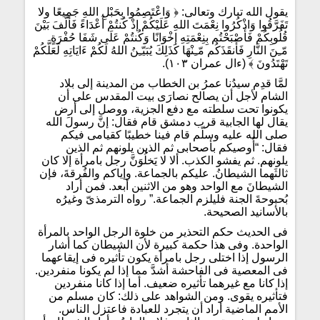
يقول الله تبارك وتعالى: ﴿ وَاعْتَصِمُوا بِحَبْلِ اللهِ جَمِيعًا ولا
تَفَرَّقُوا وَاذْكُرُوا نِعْمَتَ اللهِ عَلَيْكُمْ إذْ كُنتُمْ أَعْدَاءً فَأَلَّفَ بَيْنَ
قُلُوبِكُمْ فَأَصْبَحْتُم بِنِعْمَتِهِ إخْوَانًا وَكُنتُمْ عَلَى شَفَا حُفْرَةٍ
مّـِنَ النَّارِ فَأَنقَذَكُم مّـِنْهَا كَذَلِكَ يُبَيّـِنُ اللهُ لَكُمْ ءَايَاتِهِ لَعَلَّكُمْ
تَهْتَدُونَ ﴾ (ءال عمران ١٠٣).
لمَّا قدِم سيدُنا عمرُ بن الخطاب من المدينة إلى بلاد
الشام لأجل أن يصالح نصارَى بيت المقدس على أن
يكونوا تحت سلطته مع دفع الجزية، ووصل إلى أرض
يقال لها الجابية قرب دمشق قام فقال: إنَّ رسولَ الله
صلى الله عليه وسلّم قام فينا خطيبًا كقيامى فيكم
فقال: “أُوصيكم بأصحابى ثم الذين يلونهم ثم الذين
يلونهم. ثم يفشو الكذب. ألا لا يَخلُوَنَّ رجل بامرأة إلا كان
ثالثَهما الشيطانُ. عليكم بالجماعة. وإياكم والفُرقةَ، فإن
الشيطانَ مع الواحد وهو من الاثنين أبعد. فمن أراد
بُحبوحةَ الجنة فليلزم الجماعة.” رواه الترمذىّ وغيرُه
بالأسانيد الصحيحة.
فى الحديث حكم التحذير من خلوة الرجل الواحد بالمرأة
الواحدة. وفى هذا حكمة كبيرة لأن الشيطان كما أشار
الرسول إذا اختلى رجل بامرأة يكون تأثيره فى إيقاعهما
فى المعصية فى الفاحشة أشدَّ مما إذا لم يكونا منفردين.
إذا كانا مع غيرهما تأثيره ضعيف. أما إذا كانا منفردين
فتأثيره يقوى. ومن الشواهد على ذلك: كان مسلم من
الأمم الماضية أراد أن يتجرد للعبادة فاعتزل الناس.