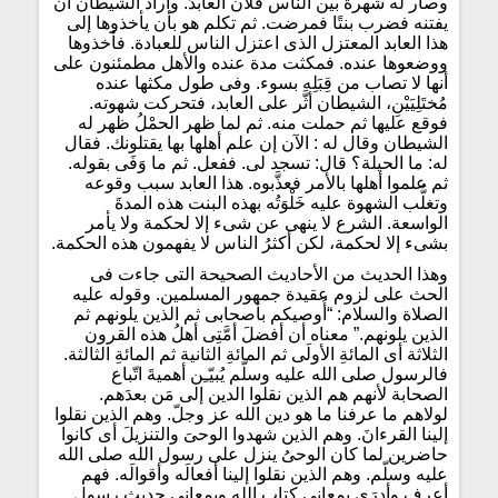
وصار له شهرة بين الناس فلان العابدُ. وأراد الشيطان أن
يفتنه فضرب بنتًا فمرضت. ثم تكلم هو بأن يأخذوها إلى
هذا العابد المعتزل الذى اعتزل الناس للعبادة. فأخذوها
ووضعوها عنده. فمكثت مدة عنده والأهل مطمئنون على
أنها لا تصاب من قِبَلِه بسوء. وفى طول مكثها عنده
مُختَلِيَيْنِ، الشيطان أثَّر على العابد، فتحركت شهوته.
فوقع عليها ثم حملت منه. ثم لما ظهر الحمْلُ ظهر له
الشيطان وقال له : الآن إن علم أهلها بها يقتلونك. فقال
له: ما الحيلة؟ قال: تسجد لى. ففعل. ثم ما وَفَى بقوله.
ثم علموا أهلها بالأمر فعذَّبوه. هذا العابد سبب وقوعه
وتغلُّب الشهوة عليه خَلْوَتُه بهذه البنت هذه المدةَ
الواسعة. الشرع لا ينهى عن شىء إلا لحكمة ولا يأمر
بشىء إلا لحكمة، لكن أكثرُ الناس لا يفهمون هذه الحكمة.
وهذا الحديث من الأحاديث الصحيحة التى جاءت فى
الحث على لزوم عقيدة جمهور المسلمين. وقوله عليه
الصلاة والسلام: “أُوصيكم بأصحابى ثم الذين يلونهم ثم
الذين يلونهم.” معناه أن أفضلَ أمَّتِى أهلُ هذه القرون
الثلاثة أى المائةِ الأولَى ثم المائةِ الثانية ثم المائةِ الثالثة.
فالرسول صلى الله عليه وسلّم يُبيّـِن أهميةَ اتّباع
الصحابة لأنهم هم الذين نقلوا الدين إلى مَن بعدَهم.
لولاهم ما عرفنا ما هو دين الله عز وجلّ. وهم الذين نقلوا
إلينا القرءانَ. وهم الذين شهدوا الوحىَ والتنزيلَ أى كانوا
حاضرين لما كان الوحىُ ينزل على رسول الله صلى الله
عليه وسلّم. وهم الذين نقلوا إلينا أفعالَه وأقوالَه. فهم
أعرف وأدرَى بمعانى كتاب الله وبمعانى حديث رسول