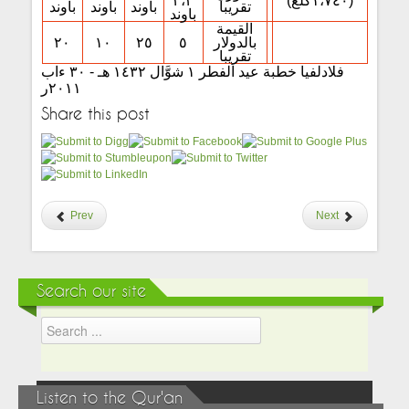
(١،٧٤٠كلغ)
٣،٣
تقريبا
باوند
باوند
باوند
باوند
القيمة
بالدولار
٥
٢٥
١٠
٢٠
تقريبا
فلادلفيا خطبة عيد الفطر ١ شوَّال ١٤٣٢ هـ - ٣٠ ءاب
٢٠١١ر
Share this post
Prev
Next
Search our site
Listen to the Qur'an