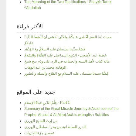
The Meaning of the Two Testifications - Shaykh Tarek
^Abdullah
الأكثر قراءة
"حديث "ما الفقرَ أخْشَى عليكُمْ ولكنِّي أخشى أن تُبْسَطَ الدّنْيا
عليكُمْ
قصّةُ سيِّدِنا سليمانَ عليهِ السلامُ معَ الهُدْهُدِ
خطبة عيد الأضحى - الذبيح إسماعيل عليهِ الصَّلاةُ والسّلامُ
مائة كتاب لأهل السنة والجماعة في الرد على وذم بدع شيخ
الوهابية محمد بن عبد الوهاب
قِصَّةُ سيدنا سليمان عليه السلام مع الفلاح والنملة والطيور
جديد على الموقع
عِلْمُ الدّينِ حَياةُ الإسلامِ - Part 1
Summary of the Great Miracle Journey & Ascension of the
Prophet Al-Isra' & Al-Miraj Arabic w english Subtitles
من إرث الشيخ الهرري
الدرر السلطانية من بحر السلطان الهرري
تفسير جزء الذاريات