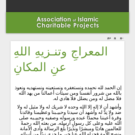
المعراجِ وتنـزيهِ اللهِ
عنِ المكانِ
إن الحمد لله نحمده ونستغفره ونستعينه ونستهديه ونعوذ
بالله من شرور أنفسنا ومن سيئات أعمالنا من يهد الله
فلا مضل له ومن يضلل فلا هادي له.
وأشهد أن لا إله إلا الله وحده لا شريك له ولا مثيل له ولا
ضد ولا نِدَّ له وأشهد أن سيدنا وحبيـبنا وعظيمنا وقائدنا
وقرة أعيننا محمدًا عبده ورسوله وصفيه وحبيـبه صلى
الله عليه وعلى كل رسولٍ أرسله. من بعثه الله رحمةً
للعالمين هاديًا ومبشرًا ونذيرًا بلّغ الرسالة وأدى الأمانة
ونصح الأمة فجزاه الله عنا خير ما جزى نبيًا من أنبيائه.