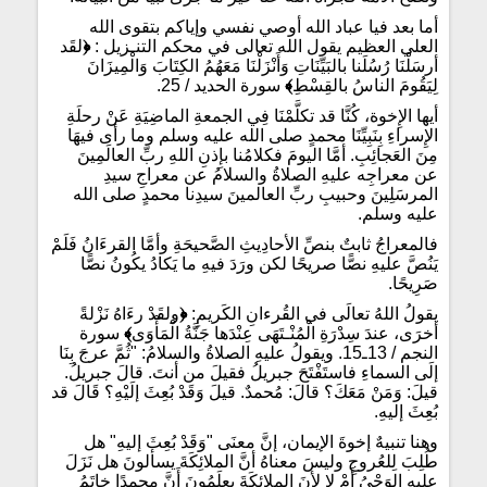
أما بعد فيا عباد الله أوصي نفسي وإياكم بتقوى الله
العلي العظيم يقول الله تعالى في محكم التنـزيل :
﴿
لقَد
أرسَلْنَا رُسُلَنا بالبَيِّنَاتِ وَأَنْزَلْنَا مَعَهُمُ الكِتَابَ وَالْمِيزَانَ
لِيَقُومَ الناسُ بالقِسْطِ
﴾
سورة الحديد / 25.
أيها الإِخوة، كُنَّا قد تكلَّمْنَا فِي الجمعةِ الماضِيَةِ عَنْ رحلَةِ
الإِسراءِ بِنَبِيِّنَا محمدٍ صلى الله عليه وسلم وما رأى فيهَا
مِنَ العَجائِبِ. أمَّا اليومَ فكلامُنا بإِذنِ اللهِ ربِّ العالَمِينَ
عن معراجِه عليهِ الصلاةُ والسلامُ عن معراجِ سيدِ
المرسَلِينَ وحبيبِ ربِّ العالمينَ سيدِنا محمدٍ صلى الله
عليه وسلم.
فالمعراجُ ثابتٌ بنصِّ الأحادِيثِ الصَّحيحَةِ وأمَّا القرءَانُ فَلَمْ
يَنُصَّ عليهِ نصًّا صريحًا لكن ورَدَ فيهِ ما يَكادُ يكُونُ نصًّا
صَرِيحًا.
يقولُ اللهُ تعالَى في القُرءانِ الكَريمِ:
﴿
ولقَدْ رءَاهُ نَزْلةً
أخرَى، عندَ سِدْرَةِ الْمُنْـتَهَى عِنْدَها جَنَّةُ الْمَأْوَى
﴾
سورة
النجم / 13ـ15. ويقولُ عليهِ الصلاةُ والسلامُ: "ثُمَّ عرجَ بِنَا
إلَى السماءِ فاستَفْتَحَ جبريلُ فقيلَ من أنتَ. قالَ جبريلُ.
قيلَ: وَمَنْ مَعَكَ؟ قالَ: مُحمدٌ. قيلَ وَقَدْ بُعِثَ إلَيْهِ؟ قَالَ قد
بُعِثَ إليهِ.
وهنا تنبيهٌ إخوةَ الإيمان، إنَّ معنَى "وَقَدْ بُعِثَ إليهِ" هل
طُلِبَ لِلعُروجِ وليسَ معناهُ أنَّ الملائِكَةَ يسألونَ هل نَزَلَ
عليهِ الوَحْيُ أَمْ لا لأنَ الملائِكَةَ يعلَمُونَ أَنَّ محمدًا خاتَمُ