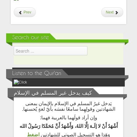
Prev
Next
Search our site
Listen to the Qur'an
كيف يدخل غير المسلم في الإسلام
يَدخل غيرُ المسلم في الإسلام بالإيمان بمعنى
الشهادتين وقولِهِما سامعًا نفسَه بأيّ لغةٍ يُحسنها.
وإن أراد قولَهما بالعربية فهما:
أَشْهَدُ أَنْ لا إلَـهَ إلَّا اللهُ، وَأَشْهَدُ أَنَّ مُحَمَّدًا رَسُولُ الله
وَهَذا هو التسجيل الصوتي للشهادتين
اضغط