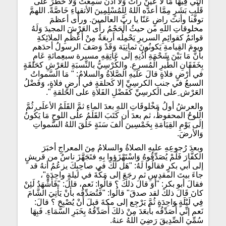
التي فِيهَا مَا لا عَيْنٌ رأَتْ وَلا أُذُنٌ سَمِعَتْ وَلا خَطَرَ على
قَلْبِ بَشَرٍ مِمَّا أعدَّه اللهُ لِلمُسْلِمِينَ الأتقياءِ خَاصَّةً. اللهمَّ
توفَّنا وأنتَ راضٍ عَنّا يا ربَّ العالمينَ. ورأَى أعظمَ
مخلوقاتِ اللهِ من حيثُ الْحَجْمُ رأَى العَرْشَ المجيدَ وَلَهُ
قوائمُ كقوائِمِ السريرِ يَحْمِلُه أربعَةٌ مِنْ أَعْظَمِ الملائِكةِ
ويومَ القِيامةِ يَكونُونَ ثمانِيَة وَقَدْ وَصَفَ الرسولُ أحدَهم
بأنَّ مَا بَيْنَ شَحْمَةِ أُذُنِهِ إلَى عَاتِقِهِ مسيرة سبعِمائةِ عَامٍ
بِخَفَقَانِ الطَّيرِ الْمُسرِعِ. والكُرْسِيُّ بالنِّسبَةِ للعَرْشِ كحَلقَةٍ
في أَرْضٍ فلاةٍ قالَ عليهِ الصَّلاةُ والسلامُ: " مَا السَّمواتُ
السبعُ في جنبِ الكرسِيِّ إلا كَحلقةٍ في أرضٍ فلاةٍ، وَفَضْلُ
العَرْش ِعلى الكرسِيِّ كَفَضْلِ الفَلاةِ على الحَلقةِ ".
والعرشُ أولُ مَخْلوقَاتِ اللهِ بعدَ الماءِ ثمَّ القَلَمُ الأعلَى ثُمَّ
اللوحُ المحفوظُ، ثم بعدَ أن كَتَبَ القَلَمُ علَى اللوحِ مَا يَكُونُ
إلَى يَوْمِ القِيَامَةِ بِخَمْسِينَ ألفَ سَنَةٍ خَلَقَ اللهُ السَّمواتِ
وَالأرضَ.
وبعدَ رُجوعِهِ عليهِ الصلاةُ والسلامُ مِنَ المعراجِ أخبَرَ
الكفَّارَ فَلَمْ يُصَدِّقُوهُ وَاسْتَهْزَؤوا بِهِ فتَجَهَّزَ ناسٌ من قريشٍ
إلى أبي بكرٍ فقالُوا لَهُ: "هَل لَكَ في صاحِبِكَ يزعُمُ أنهُ قد
جاءَ بيتَ المقدِسِ ثم رجَعَ إلى مَكَّةَ في ليلةٍ واحِدَةٍ"،
فقالَ أبو بكر: "أَوَ قالَ ذلكَ ؟ قالُوا: نَعم، قالَ: "فَأَشْهَدُ لَئِنْ
كانَ قَالَ ذلكَ لقد صدقَ" قالُوا: "فَتُصَدِّقُه بأَنْ يَأْتِيَ الشَّامَ
فِي لَيْلَةٍ وَاحِدَةٍ ثُمَّ يَرْجِع إلى مكةَ قبلَ أَنْ يُصْبِحَ ؟ قالَ:
نَعم إنِّي أُصَدِّقُه بأبعَدَ مِنْ ذلكَ أُصَدِّقُهُ بِخَبَرِ السَّمَاءِ. فَبِهَا
سُمِّيَ الصِّدِيقَ رَضِيَ اللهُ عنهُ.