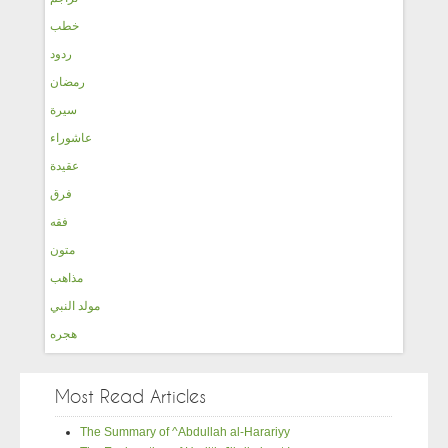
خطب
ردود
رمضان
سيرة
عاشوراء
عقيدة
فرق
فقه
متون
مذاهب
مولد النبي
هجره
Most Read Articles
The Summary of ^Abdullah al-Harariyy