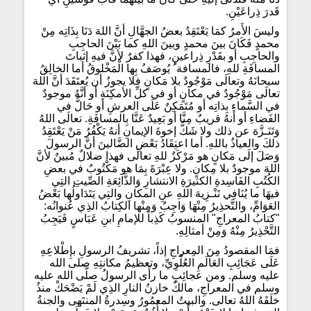
قَدرَ ذِراعَيْنِ.
وليسَ الأَمرُ كمَا يَعْتَقِدُ بعضُ الجهَّالِ أنَّ اللهَ دَنَا بِذَاتِه مِنْ
محمدٍ فَكَانَ بينَ محمدٍ وبينَ اللهِ كما بَيْنَ الحاجِبِ
والحاجِبِ أو بقَدْرِ ذِراعينِ، فهذا كفرٌ لأنَّ فيهِ إثباتَ
المسافَةِ للهِ، فالمسافة ُ يُوصَفُ بِها الْمَخْلوقُ أما الخالِقُ
سبحانَهُ وتعالَى مَوْجُودٌ بلا مَكانٍ فلا يجوزُ أن يُعتَقَدَ أنَّ اللهَ
تعالَى مَوْجُودٌ في مكانٍ أو في كلِّ الأمكِنَةِ أو أنَّهُ موجودٌ
في السَّماءِ بِذاتِه أو مُتَمَكِنٌ عَلَى العرشِ أو حَالٌّ في
الفَضاءِ أو أنهُ قريبٌ مِنَّا أو بَعِيدٌ عَنَّا بِالمسافَةِ. تعالَى اللهُ
وَتَنَـزَّهَ عن ذلك ولا شَكَّ إخوةَ الإيمانِ أنهُ يَكْفُرُ مَنْ يَعْتَقِدُ
ذلكَ والعياذُ باللهِ. أما اعتِقَادُ بَعْضِ الضَّالينَ أنَّ الرسولَ
وَصَلَ إلَى مَكانٍ هو مَرْكَزٌ للهِ تعالَى فهذا ضلالٌ مُبينٌ لأنَّ
اللهَ موجودٌ بلا مِكانٍ. ولا عِبْرَةَ بِمَا هو مَكْتُوبٌ في بعضِ
الكُتُبِ الفَاسِدةِ الكثيرَةِ الانتشارِ وَالذَّائِعَةِ الصِّيتِ التِي
فيهَا ما يُنَافِي تَنْـزِيهَ اللهِ عنِ المكانِ والتِي يَتَدَاولُها بَعْضُ
العَوَامِّ، والتَّحذِيرُ مِنْهَا وَاجِبٌ وَمِنْها الكِتابُ الذِي عُنوانُه:
"كتابُ المعراجِ" المنسوبُ كَذِباً للإمامِ ابنِ عَبَاسٍ فَيَجِبُ
التَّحْذِيرُ مِنْهُ وَمِنْ أمثالِهِ.
فمَا المقصودُ مِنَ المِعراجِ إذاً، تشريفُ الرسولِ بإِطْلاعِهِ
عَلَى عَجَائِبِ العَالَمِ العُلْوِيِّ، وتعظيمُ مكانتِهِ صلى الله
عليه وسلم. ومن عجائِبِ ما رأَى الرسولُ صلَّى الله عليه
وسلم في المعراجِ، مالكٌ خازنُ النارِ الذِي لَمْ يَضْحَكْ منذُ
خلَقَهُ اللهُ تعالى. والبيتُ المعمُورُ وسِدرةُ المنتَهى والجنةُ