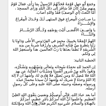
وجَمَعَ أَبُو جهلٍ قَوْمَهُ فَحَدَّثَهُمُ الرَّسولُ بِمَا رَأَى، فقالَ قَوْمٌ
منهم مِمَّنْ كانَ قَدْ سَافَرَ إلَى ذلكَ البَلَدِ وَرَأَى المسجِدَ ،
أَمَّا النَّعتُ (أيِ الوصفُ) فَقَدْ وَاللهِ أصابَ.
يـا صــاحِبَ الْمِعراجِ فوقَ المنتَهى لَـكَ وَحْـدَكَ الْمِعْراجُ
وَالإِسْــــرَاءُ
يا وَاصِــفَ الأَقْصَـى أَتَيْتَ بِوَصْفِهِ وَكَــأَنَّكَ الرَّسَّـــامُ
وَالبَنَّــــاءُ
اللهمَّ اجْمَعْنَا بِحَبِيبِكَ محمدٍ في الفِرْدَوسِ الأَعلَى وَدَاوِنَا يَا
رَبَّنا بِنَظْرةٍ مِنْ جَنَابِهِ الشَّريفِ وارزُقنا شربةً من يدِهِ
الشَّريفَةِ لا نَظْمَأُ بعدَهَا يَا رَبَّ العالمينَ. هذا وأستغفِرُ اللهَ
لِي وَلكم.
الخطبة الثانية:
إن الحمدَ للهِ نحمَدُهُ سُبحانَه وتَعالَى وَنَسْتَهْدِيهِ وَنَشْكُرُه،
وَنَعُوذُ باللهِ مِنْ شُرورِ أَنْفُسِنَا وَسَيِّـئَاتِ أَعْمَالِنا، مَن يهدِ
اللهُ فلا مُضِلَّ لَهُ ومن يُضلِلْ فلا هَادِيَ لهُ، وأشهدُ أن لا إلهَ
إلا اللهُ وحدَهُ لا شريكَ له وأشهدُ أنَّ سيدَنا محمدًا عبدُه
ورسولُه وصفيُّه وحبيبُه صلَّى اللهُ عليهِ وعلى كلِّ رسولٍ
أرسلَه.
أما بعد عبادَ اللهِ، فَإِنِّي أُوصِيكُمْ ونفسِيَ بِتَقْوَى اللهِ العَلِيِّ
العظيمِ. واعلَموا أنَّ اللهَ أمرَكُمْ بأمْرٍ عظيمٍ، أمرَكُمْ
بالصلاةِ والسلامِ على نبيِهِ الكريمِ فقالَ
﴿
إنَّ اللهَ وملائكتَهُ