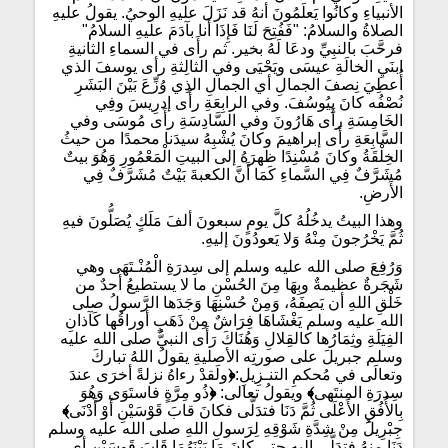
الأنبياءِ وكانُوا يَعلَمُونَ أنهُ قد نَزَلَ عليهِ الوحيُ. يقولُ عليهِ
الصلاةُ والسلامُ: "فَفُتِحَ لَنَا فَإِذَا أَنا بآدَمَ عليهِ السلامُ"
فرحَّبَ بالنبِيِّ ودعَا لَهُ بخير. ثم رأَى في السماءِ الثانيةِ
ابنَيِ الخالَةِ عيسَى ويَحْيَى وفي الثالِثةِ رأى يوسفَ الذي
أُعطِيَ نِصفَ الجمالِ أي الجمالِ الذِي وُزِّعَ بَيْنَ البَشَرِ
نُصْفُه كانَ بِيُوسُفَ. وفي الرابِعَةِ رأَى إدرِيسَ وفِي
الخَامِسَةِ رأَى هَارُونَ وفي السَّادِسَةِ رأَى مُوسَى وفي
السَّابِعَةِ رأَى إبراهيمَ وكانَ يُشْبِهُ سيدَنا محمدًا من حيثُ
الخِلْقَةُ وكانَ مُسْنِدًا ظهرَهُ إلى البيتِ الْمَعْمُورِ وَهُوَ بيتٌ
مُشَرَّفٌ فِي السَّماءِ كَمَا أَنَّ الكعبةَ بَيْتٌ مُشَرَّفٌ فِي
الأَرضِ.
وهذا البيتُ يدخُلُهُ كلَّ يومٍ سبعونَ ألفَ مَلَكٍ يُصَلُّونَ فيهِ
ثُمَّ يَخْرُجونَ مِنْهُ وَلا يَعودُونَ إليهِ.
وَرُفِعَ صلى الله عليه وسلم إلى سِدرَةِ الْمُنْـتَهَى وهي
شَجَرةٌ عظيمةٌ وبِهَا مِنَ الحُسْنِ ما لا يستطيعُ أحدٌ من
خَلْقِ اللهِ أن يَصِفَهُ، وَمِنْ حُسْنِهَا وَجَدَها الرَّسولُ صلى
الله عليه وسلم يَغْشَاهَا فِرَاشٌ مِنْ ذَهَبٍ أوراقُها كَآذانِ
الفِيَلَةِ وثِمَارُها كالقِلالِ وَهُنَاكَ رَأَى النبيُّ صلى الله عليه
وسلم جبريلَ على صورتِه الأصليةِ يقولُ اللهُ تباركَ
وتعالَى في مُحكمِ التنـزِيلِ:
﴿
ولَقدْ رءاهُ نزلةً أخرَى عندَ
سِدرَةِ المنتَهى
﴾
ويقولُ تعالى:
﴿
ذُو مِرَّةٍ فاستَوَى وَهُوَ
بِالأُفُقِ الأَعْلَى ثُمَّ دَنَا فتدَلَّى فكانَ قابَ قَوْسَيْنِ أَوْ أَدْنَى
﴾
جِبْرِيلُ مِنْ شِدَّةِ شَوْقِهِ لِرَسولِ اللهِ صلى الله عليه وسلم
دَنَا منهُ فتدَلَّى إليهِ حتى كانَ مَا بَيْنَهُمَا قَابَ قَوسَيْنِ أي