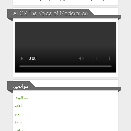
A.I.C.P. The Voice of Moderation
مواضيع
أئمة الهدى
أعلام
الحج
تاريخ
تراجم