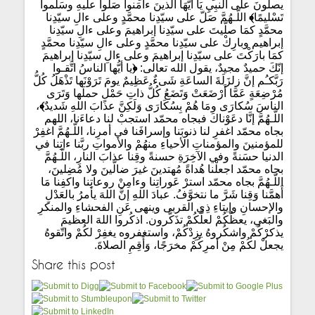
يصلُّونَ على النبِيِ يَا أيُّهَا الذينَ ءامَنوا صَلُّوا عليهِ وسَلّموا
تَسْليمًا
﴾
اللّـهُمَّ صَلّ على سيّدِنا محمَّدٍ وعلى ءالِ سيّدِنا
محمَّدٍ كمَا صلّيتَ على سيّدِنا إبراهيمَ وعلى ءالِ سيّدِنا
إبراهيم وبارِكْ على سيّدِنا محمَّدٍ وعلى ءالِ سيّدِنا محمَّدٍ
كمَا بارَكْتَ على سيّدِنا إبراهيمَ وعلى ءالِ سيّدِنا إبراهيمَ
إنّكَ حميدٌ مجيدٌ، يقول الله تعالى:
﴿
يا أيُّها الناسُ اتَّقـوا
رَبَّكـُم إنَّ زلزَلَةَ الساعَةِ شَىءٌ عَظِيمٌ يومَ تَرَوْنَها تَذْهَلُ كُلُّ
مُرْضِعَةٍ عَمَّا أَرْضَعَتْ وَتَضَعُ كُلُّ ذاتِ حَمْلٍ حملَها وَتَرَى
الناسَ سُكارَى ومَا هُمْ بِسُكَارَى وَلَكِنَّ عذابَ اللهِ شَديدٌ
﴾
،
اللّـهُمَّ إنَّا دعَوْناكَ فبجاه محمّد استجبْ لنا دعاءَنا، اللهم
بجاه محمّد اغفرِ لنا ذنوبَنا وإسرافَنا في أمرِنا، اللّـهُمَّ اغفِرْ
للمؤمنينَ والمؤمناتِ الأحياءِ منهُمْ والأمواتِ ربَّنا ءاتِنا في
الدنيا حسَنةً وفي الآخِرَةِ حسنةً وقِنا عذابَ النارِ، اللّـهُمَّ
بجاه محمّد اجعلْنا هُداةً مُهتدينَ غيرَ ضالّينَ ولا مُضِلينَ،
اللّـهُمَّ بجاه محمّد استرْ عَوراتِنا وءامِنْ روعاتِنا واكفِنا مَا
أَهمَّنا وَقِنا شَرَّ ما نتخوَّفُ. عبادَ اللهِ إنَّ اللهَ يأمرُ بالعَدْلِ
والإحسانِ وإيتاءِ ذِي القربى وينهى عَنِ الفحشاءِ والمنكرِ
والبَغي، يعظُكُمْ لعلَّكُمْ تذَكَّرون. اذكُروا اللهَ العظيمَ
يذكرْكُمْ واشكُروهُ يزِدْكُمْ، واستغفروه يغفِرْ لكُمْ واتّقوهُ
يجعلْ لكُمْ مِنْ أمرِكُمْ مخرَجًا، وَأَقِمِ الصلاةَ.
Share this post