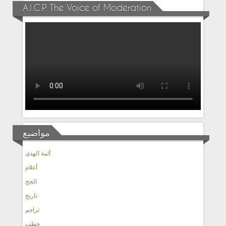
A.I.C.P. The Voice of Moderation
مواضيع
أئمة الهدى
أعلام
الحج
تاريخ
تراجم
خطب