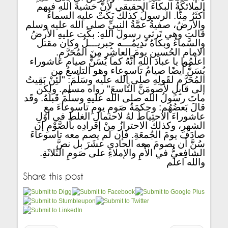
الملائكَةُ البكاءَ الحقيقي لأنَّ خشيةَ اللهِ فيهم
أكثَرُ مِنَّا. الرسولُ كذلكَ بَكَتْ عليه السماءُ
والأرضُ، صفيةُ عمَّةُ النبيِّ صلى الله عليه وسلم
قالت وهي تَرثي رسولَ اللهِ: بكَت عليهِ الأرضُ
والسَّماءُ وبكاهُ نَدِيمُـــه جِبريـــلُ وكان مقتل
الامام الحُسين يومَ العاشِر مِنَ المُحَرَّمِ.
اعلَمُوا يا عبادَ اللهِ أنَّهُ كما يُسَنُّ صيام عاشوراء
يُسَنُّ أَيضًا صيامُ تاسوعاء وهو التاسعُ من
المُحَرَّم لقَولِهِ صلى الله عليه وسَلّمَ: "لَئِنْ بَقِيتُ
إلى قابِلٍ لأَصومَنَّ التَّاسعَ" رواه مسلم. ولكن
ماتَ رسولُ الله صلى الله عليهِ وسلَّمَ قَبلَهُ. وقَد
قالَ بَعضُهُم: وحِكمَةُ صَومِ يومِ تاسوعاءَ مع
عاشوراءَ الاحتياطُ لهُ لاحتمالِ الغلطِ في أوّلِ
الشهرِ، وكذلكَ الاحترازُ مِنْ إفرادِه بالصَّوْمِ إن
صادَفَ يومَ الجُمعَةِ. فإن لم يصم معه تاسوعاءَ
سُنَّ أن يصومَ معه الحادي عشَرَ بل نصَّ
الشافِعيُّ في الأُمِ والإملاءِ على صَومِ الثَلاثَةِ.
والله اعلم
Share this post