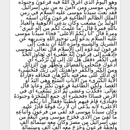
وهو اليومُ الذي أغرقَ اللهُ فيه فرعونَ وجنودَه
ونجَّى موسى ومن ءامنَ به من بنِي إسرائيل.
فقد بُعثَ سيدُنا موسى عليه السلام في زمنِ
الملكِ الظالمِ الطاغيةِ فرعونَ وكان اسمُه
الوليدُ بنُ مصعب وكان يدعِي الألوهيةَ والعياذُ
باللهِ فمرةً قال "ما علمتُ لكم من إلهٍ غيرِي"
ومرةً قالَ "أنا ربُّكمُ الأعلى" فجاءَ سيدُنا موسى
عليه السلام يدعو إلى توحيدِ اللهِ وتنـزيهِه عنِ
الشريكِ والشبيهِ وأمرَه اللهُ أن يذهبَ إلى
فرعونَ ليدعُوَه إلى الإسلام قال تعالى لموسى
﴿إذْهَبْ إلى فِرعَونَ إنَّهُ طَغَى﴾ أي تَجاوزَ الحَدَّ
في الكُفْرِ ﴿فقل هل لكَ إلى أنْ تَزَكَّى﴾ أي
أدعوكَ فتتَحلى بالفضائل وتَطَّهَّر مِنَ الرَذائِلِ
ومنَ الكِبْرِ والكُفْرِ ﴿وأهدِيَكَ إلى رَبِّكَ فَتَخْشَى﴾
أي أدلَكَ على معرفته بالبُرْهانِ فتخَافَه ﴿فأراهُ
الآيةَ الكُبْرى﴾ منَ الآياتِ السَبْع وهي اليَدُ أو
العَصا. ولكن الطاغيةَ فرعونَ تكَبَّرَ وعاندَ قال
تعالى: ﴿فَكَذَّبَ وعصَى ثُمَّ أَدبَرَ يَسْعَى﴾ أي في
الأرضِ فسادًا ﴿فحشَر﴾ أي جمع السَّحَرَةَ وجنودَهُ
﴿فنادى﴾ قامَ فيهم خَطيبًا ﴿فقال أنا ربُكم
الأعلى﴾ لأنه يدّعي أن لا ربَّ فوقَهُ قادِرٌ عليهِ.
وكان سيدُنا موسى قد لقي من فرعونَ وأتباعِهِ
ما لَقِيَ منَ الأذى فخَرَجَ موسى ومن اتَّبعَهُ من
بنِي إسرائيلَ مِن مصرَ وكانَ معه سِتُمائَةِ ألفٍ
ولَحِقَهُ فرعونُ وخَرَجَ معه ألفُ ألفٍ وسِتمائَةِ