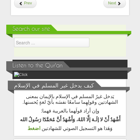
Prev
Next
Search our site
Listen to the Qur'an
كيف يدخل غير المسلم في الإسلام
يَدخل غيرُ المسلم في الإسلام بالإيمان بمعنى
الشهادتين وقولِهِما سامعًا نفسَه بأيّ لغةٍ يُحسنها.
وإن أراد قولَهما بالعربية فهما:
أَشْهَدُ أَنْ لا إلَـهَ إلَّا اللهُ، وَأَشْهَدُ أَنَّ مُحَمَّدًا رَسُولُ الله
وَهَذا هو التسجيل الصوتي للشهادتين
اضغط