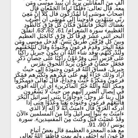
ألفٍ منَ المقاتلين يريدُ أن يُبيدَ موسى ومَن
معه. قال تعالى: ﴿فلَمَّا تَراءا الجَمْعانِ قال
أصحابُ موسَى إنا لَمُدْرَكُون قال كَلاَّ إنَّ مَعِيَ
ربّي سَيَهْدين فأوحينآ إلى مُوسَى أنِ اضْرِب
بعَصَاكَ البَحْرَ فانفَلَقَ فَكَانَ كُلُّ فِرْقٍ كالطُّودِ
العَظيم﴾ سورة الشعراء / 61، 62، 63. انفلقَ
البحر اثني عشَرَ فِرقًا كلُّ فِرْقٍ كالجَبَلِ العظيم
وبينَ كلِ فِرْقَيْن طَريقٌ يَبَسٌ. فدخل موسى ومَن
مَعَهُ البحرَ وقَدِمَ فرعونُ وجُنودُهُ وقالَ لنَلْحَقَنَّهم
ولَنُدْرِكَنَّهُم، وقد شاء اللهُ أن يكونَ جبريلُ راكبًا
على فَرَسٍ أُنْثَى وفِرْعَوْنُ راكبًا على حِصانٍ ذَكَرٍ
فجَعَلَ حصانُ فرعَوْن يُريدُ اللُحوقَ بفَرَس
جِبريلَ، فساقَ اللهُ فرعون وجنودَهُ إلى حيثُ
أراد وذلك جَزَاءً لهم على مَكرهم وتَكَبُّرِهم فمَكَرَ
فرعونُ ومَكرُهُ خُبْثٌ وخِداعٌ، قالَ تَعالى ﴿ومكَرُوا
ومكرَ اللهُ واللهُ خَيْرُ الماكرين﴾ أي أن الله أقوى
في إيصالِ الضرر إليهم من حيثُ لا يَشْعُرون
قال ربنا عز وجل: ﴿وجاوَزْنا بِبَني إسرائيلَ البَحْرَ
فأتْبَعَهُم فرعونُ وجُنودُه بَغيًا وعَدْوًا حتى إذا
أدركَه الغَرَقُ قال ءامنتُ أنَّهُ لا إله إلاَّ الذي
ءامنَتْ به بَنُوا إسرائيلَ وأنَا منَ المسلمين ءالآنَ
وقَدْ عَصَيْتَ قَبْلُ وكنتَ مِنَ المفسِدين﴾. سورة
يونس / 90، 91.
مع هذه المعجزة العظيمةِ قال بعضُ أتباعِ
فِرْعونَ إنه اختَفَى ولم يمت فأظهَرَ اللهُ تعالى