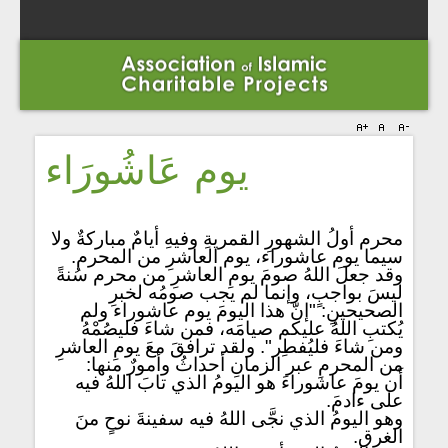
يوم عَاشُورَاء
محرم أولُ الشهورِ القمريةِ وفيهِ أيامٌ مباركةٌ ولا
سيما يوم عاشوراء، يوم العاشرِ من المحرم.
وقد جعلَ اللهُ صومَ يومِ العاشرِ من محرم سُنةً
ليسَ بواجبٍ، وإنما لم يجب صومُه لخبرِ
الصحيحينِ: "إنّ هذا اليومَ يوم عاشوراء ولم
يُكتبِ اللهُ عليكم صيامَه، فمن شاءَ فليصُمْهُ
ومن شاءَ فليُفطِر". ولقد ترافقَ معَ يومِ العاشرِ
من المحرمِ عبر الزمانِ أحداثُ وأمورٌ منها:
أَن يومَ عاشوراءَ هو اليومُ الذي تابَ اللهُ فيه
على ءادمَ.
وهو اليومُ الذي نجَّى اللهُ فيه سفينةَ نوحٍ منَ
الغرقِ.