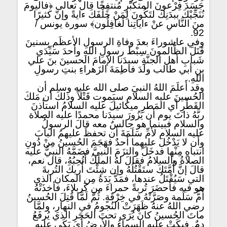
جَسَدَ فِرْعونَ المتكبّرِ مُنتفِخًا قال تعالى ﴿فاليومَ
نُنَجِّيْكَ ببدَنِكَ لتَكُونَ لِمَنْ خَلْفَكَ ءايةً وإنّ كثيرًا
منَ النَّاسِ عنْ ءاياتِنا لَغافِلُون﴾ سورة يونس /
92.
وفي عاشوراءَ بعدَ وفاةِ الرسولِ الأعظَم بِسنينَ
قَتَلَ الظَّالمونَ سِبْطَ رسولِ اللهِ وأحدَ سَيِّدَي
شَبابِ أهل الجنَّةِ سيدَنا الإمامَ الحسينَ بنَ علي
بنِ أبي طالب ولَدَ فاطِمَةَ الزَهراءِ بنتِ رسولِ
اللهِ.
وقد أَعلَمَ اللهُ النبيَ صلى الله عليه وسلم أن
الحُسينَ عليه السلام سيَموت قَتْلاً وذلكَ أن مَلكَ
القَطْرِ أي المَطرِ ميكائيلَ عليه السلامُ استأذنَ
ربَّهُ ذاتَ يوم أن يَزُورَ سيدَنا محمدًا عليه الصلاة
والسلام فبينما هو جالسٌ معه قالَ الرسولُ
عليه السلام لأمِّ سَلَمَةَ أن تحفظَ عليهمُ البابَ
وأن لا يَدْخُلَ عليهِما أحدٌ فهَجَمَ الحُسينُ مِنْ دُونِ
انتباهٍ مِنْها فدخَلَ والتزَمَ النبيَّ فضَمَّهُ النبيُّ عليه
الصلاةُ والسلامُ فقالَ لهُ الملَكُ أَتُحِبُهُ، قال نعم،
قالَ إنَّ أُمَّتَكَ ستَقْتُلُهُ وإن شِئْتَ أُريكَ التُربةَ
التي سَيُقْتَلُ عندها، فمَدَّ يَدَهُ مِن المكان الذي
هو فيه فأحضَرَ تُربةً حمراءَ من كَربلاءَ، فأخذَتْهُ
أُمُّ سَلَمة وصَرَّتْهُ في خِرْقَةٍ. ثُمَّ لَمَّا قُتِلَ الحُسينُ
رضي اللهُ عنهُ ظَهَرَتْ النُجومُ في النهارِ، ولمَّا
ماتَ الحُسينُ كانَ يُرَى تحتَ الحَجَرِ الذي يُرفَعُ
دمٌ. فبكَتْ عليهِ السماءُ والأرضُ أي بَكَى عليهِ