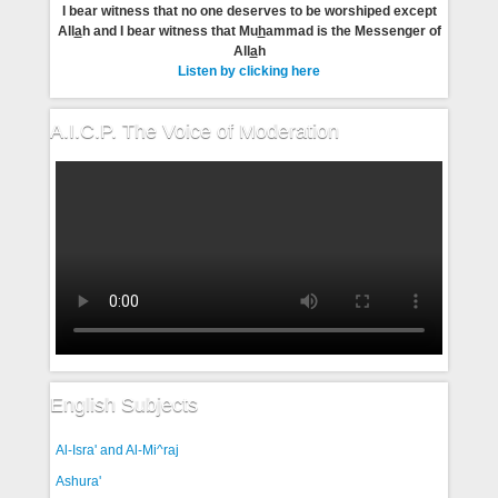
I bear witness that no one deserves to be worshiped except
All
a
h and I bear witness that Mu
h
ammad is the Messenger of
All
a
h
Listen by clicking here
A.I.C.P. The Voice of Moderation
English Subjects
Al-Isra' and Al-Mi^raj
Ashura'