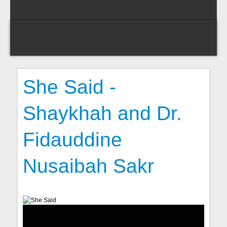
She Said -
Shaykhah and Dr.
Fidauddine
Nusaibah Sakr