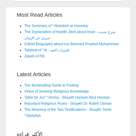
Most Read Articles
The Summary of ^Abdullah al-Harariyy
The Explanation of Hadith Jibril about Iman - شرح حديث
جبريل عن الإيمان
A Brief Biography about our Beloved Prophet Muhammad
Takbirat of ^Id - تكبيرات العيد
Zakah of Fitr
Latest Articles
The Illuminating Guide to Fasting
Virtue of Seeking Religious Knowledge
Tafsir for Juz' ^Amma - Shaykh Hassan Abul Hassan
Important Religious Rules - Shaykh Dr. Rabih Osman
The Meaning of the Two Testifications - Shaykh Tarek
^Abdullah
الأكثر قراءة