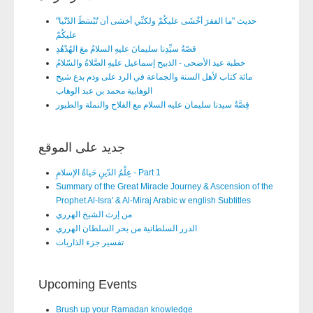
"حديث "ما الفقرَ أخْشَى عليكُمْ ولكنِّي أخشى أن تُبْسَطَ الدّنْيا
عليكُمْ
قصّةُ سيِّدِنا سليمانَ عليهِ السلامُ معَ الهُدْهُدِ
خطبة عيد الأضحى - الذبيح إسماعيل عليهِ الصَّلاةُ والسّلامُ
مائة كتاب لأهل السنة والجماعة في الرد على وذم بدع شيخ
الوهابية محمد بن عبد الوهاب
قِصَّةُ سيدنا سليمان عليه السلام مع الفلاح والنملة والطيور
جديد على الموقع
عِلْمُ الدّينِ حَياةُ الإسلامِ - Part 1
Summary of the Great Miracle Journey & Ascension of the
Prophet Al-Isra' & Al-Miraj Arabic w english Subtitles
من إرث الشيخ الهرري
الدرر السلطانية من بحر السلطان الهرري
تفسير جزء الذاريات
Upcoming Events
Brush up your Ramadan knowledge