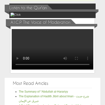
Listen to the Qur'an
A.I.C.P. The Voice of Moderation
Most Read Articles
The Summary of ^Abdullah al-Harariyy
The Explanation of Hadith Jibril about Iman - شرح حديث
جبريل عن الإيمان