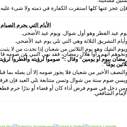
تين مسكينًا.
إن عجز عنها كلها استقرت الكفارة في ذمته ولا شىء عليه ب
الأيام التي يحرم الصيام 
وم عيد الفطر وهو أول شوال. ويوم عيد الأضحى.
أيام التشريق الثلاثة وهي التي تلي يوم عيد الأضحى.
يوم الشك وهو يوم الثلاثين من شعبان إذا تحدث من لا يثب
نحوهم أنهم رأوا هلال رمضان، فقد نهى النبي عن صومه قا
مضان بيوم أو يومين"
وقال :" صوموا لرؤيته وأفطروا لرؤيته
لاثين يومًا"
.
النصف الأخير من شعبان فلا يجوز صومه إلا أن يصله بما قبل
يسن صوم ستة من شوال وتسن متتابعة تلي العيد فإن فرقها
من دخل في صوم فرض أداء كان أو قضاء أو نذرًا حرم قطعه، 
لإمام الشافعي.