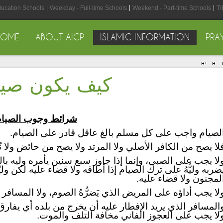
ducation Schools
Weekday - Full-time Schools
Weekend - Part-time Schools
TI
HOME
ABOUT AICP
ISLAMIC INFORMATION
PRA
كيف يكون صيام
شرائط وجوب الصيام
لصيام واجب على كل مسلم بالغ عاقل قادر على الصيام.
لا يصح من الكافر الأصلي ولا المرتد ولا يصح من حائض ولا نُف
لا يجب على الصبي، وإنما إذا جاوز سبع سنين يأمره وليه ب
ضربه وليُّهُ على ترك الصيام إذا أطاقه ولا قضاء عليه لكن ول
لمجنون ولا قضاء عليه.
لا يجب أداؤه على المريض الذي يَضرُّهُ الصوم، ولا المسافر س
المسافر الذي يريد الإفطار عليه أن يخرج من بلده أي يفارق
لا يجب على العجوز الفاني مخافة التلف والموت.