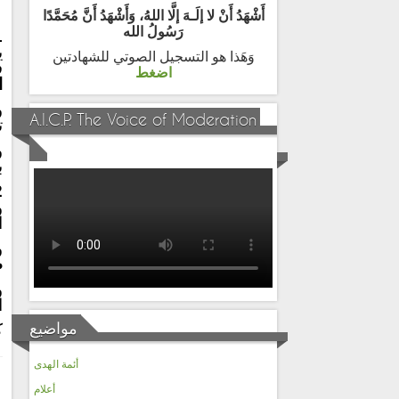
أَشْهَدُ أَنْ لا إلَـهَ إلَّا اللهُ، وَأَشْهَدُ أَنَّ مُحَمَّدًا
رَسُولُ الله
-
ي
وَهَذا هو التسجيل الصوتي للشهادتين
ف
اضغط
ا
و
A.I.C.P. The Voice of Moderation
ت
و
ب
-
و
ا
و
ص
و
ا
مواضيع
ك
أئمة الهدى
أعلام