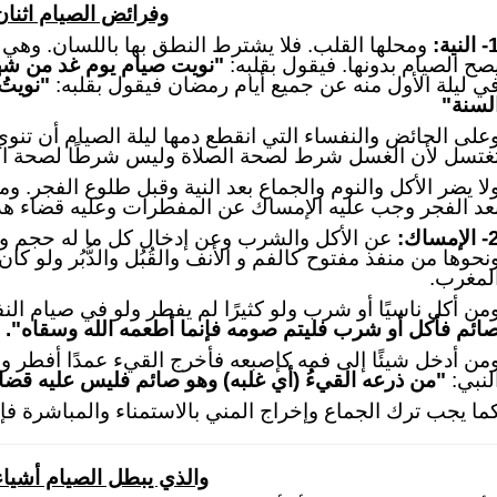
وفرائض الصيام اثنان
1
النية
:
ومحلها القلب. فلا يشترط النطق بها باللسان. وهي 
صح الصيام بدونها. فيقول بقلبه:
"نويت صيام يوم غد من شه
ي ليلة الأول منه عن جميع أيام رمضان فيقول بقلبه:
"نويتُ
لسنة"
على الحائض والنفساء التي انقطع دمها ليلة الصيام أن تنو
غتسل لأن الغسل شرط لصحة الصلاة وليس شرطًا لصحة ال
لا يضر الأكل والنوم والجماع بعد النية وقبل طلوع الفجر. وم
عد الفجر وجب عليه الإمساك عن المفطرات وعليه قضاء هذ
2
الإمساك
:
عن الأكل والشرب وعن إدخال كل ما له حجم ولو ص
نحوها من منفذ مفتوح كالفم و الأنف والقُبُل والدُّبُر ولو ك
لمغرب.
من أكل ناسيًا أو شرب ولو كثيرًا لم يفطر ولو في صيام ال
ائم فأكل أو شرب فليتم صومه فإنما أطعمه الله وسقاه
".
من أدخل شيئًا إلى فمه كإصبعه فأخرج القيء عمدًا أفطر 
لنبي:
"
من ذرعه القيءُ
(أي غلبه)
وهو صائم فليس عليه قضا
ما يجب ترك الجماع وإخراج المني بالاستمناء والمباشرة فإ
والذي يبطل الصيام أشياء 