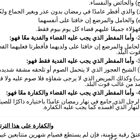
) والحائض والنفساء.
) والذي أفطر عامدًا في رمضان بدون عذر وبغير الجماع ول
) والحامل والمرضع إن خافتا على أنفسهما
هؤلاء جميعًا عليهم قضاء كل يوم بيوم فقط.
2
وأما المفطر الذي يجب عليه القضاء والفدية معًا فهو:
لحامل والمرضع إن خافتا على ولديهما فأفطرتا فعليهما الق
وت البلد.
3
وأما المفطر الذي يجب عليه الفدية فقط فهو:
) الشيخ العجوز الذي لا يتحمل الصوم أو تلحقه مشقة شديدة
) وكذلك المريض الذي لا يرجى شفاؤه فلا صوم عليه ولا قض
د من غالب قوت البلد.
4
وأما المفطر الذي يجب عليه القضاء والكفارة معًا فهو:
لرجل الذي جامع في نهار رمضان عامدًا باختياره ذاكرًا للصي
لنهار الذي أفسده كما يجب عليه الكفارة.
والكفارة على هذا التر
تقُ رقبة مؤمنة، فإن لم يستطع فصيام شهرين متتابعين غير