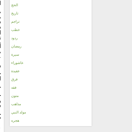
ا
الحج
م
تاريخ
م
ف
تراجم
ف
خطب
ا
ت
ردود
أ
رمضان
م
سيرة
ع
عاشوراء
و
عقيدة
-
ا
فرق
-
فقه
-
متون
و
مذاهب
ف
مولد النبي
-
"
هجره