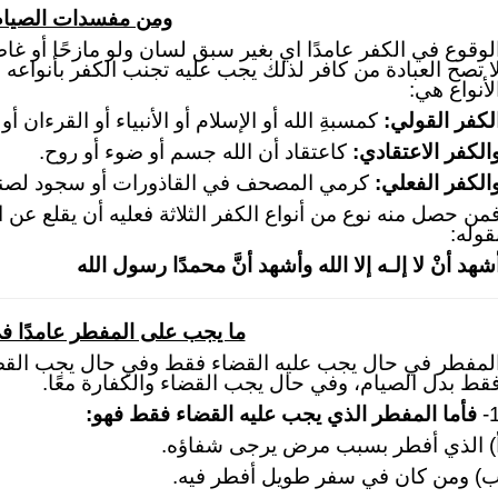
ومن مفسدات الصيام
لوقوع في الكفر عامدًا اي بغير سبق لسان ولو مازحًا أو غاضبًا
ا تصح العبادة من كافر لذلك يجب عليه تجنب الكفر بأنواعه ا
لأنواع هي:
لكفر القولي
:
كمسبةِ الله أو الإسلام أو الأنبياء أو القرءان أو 
الكفر الاعتقادي
:
كاعتقاد أن الله جسم أو ضوء أو روح.
الكفر الفعلي
:
كرمي المصحف في القاذورات أو سجود لصن
من حصل منه نوع من أنواع الكفر الثلاثة فعليه أن يقلع عن 
قوله:
شهد أنْ لا إلـه إلا الله وأشهد أنَّ محمدًا رسول الله
ما يجب على المفطر عامدًا 
لمفطر في حال يجب عليه القضاء فقط وفي حال يجب القضاء
قط بدل الصيام، وفي حال يجب القضاء والكفارة معًا.
1
فأما المفطر الذي يجب عليه القضاء فقط فهو:
) الذي أفطر بسبب مرض يرجى شفاؤه.
) ومن كان في سفر طويل أفطر فيه.