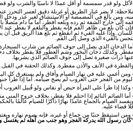
لأكل ولو قدر سمسمة أو أقل عمدًا لا ناسيًا والشرب ولو قطر
لاحظة: لا يضر غبار الطريق أو غربلة دقيق لعسر التحرز عنه
نه، ومن بالغ في المضمضة أو الاستنشاق لغير عذر ودخل الم
مه إلى خارج الشفة ثم رده وبلعه أفطر، أما ما دام متصلاً بالل
إن كان بلع من ظاهر الفم فإنه يفطر والبلغم لا يفطر عند الإ
للسان. وإذا غلبه القيء ثم انقطع ثم بلع هذا الريق قبل أن
نجس بالقيء الذي وصل إلى الفم.
ما الدخان الذي يصل إلى جوف الصائم من شارب السيجارة ال
فطر. وكذلك دخان البخور وشم العطور فلا يفطر بخلاف دخا
نها ذرات صغيرة تصل إلى جوف الصائم الذي يشربها.
القطرة في الأنف والأذن مفطرة. وكذلك الحقنة في القبل. وأ
ومن أغمي عليه في نهار الصيام وأفاق ولم يستغرق كل اليوم 
ليوم من الفجر حتى الغروب لم يصح صيامه. أما إذا طرأ جن
وكذا إذا طرأ على المرأة حيض أو نفاس ولو قُبيل الغروب 
أما الصائم النائم إذا احتلم فلا يفطر، بخلاف خروج المني منه 
يفسد الصيام بالجماع عامدًا نهارًا ذاكرًا للصيام عالمًا بالحك
لا قضاء عليه.
ومن استيقظ جنبًا من جماع أو غيره، فإنه يصوم نهاره ويغ
كان رسول الله يدركه الفجر وهو جنب من أهله ثم يغتسل 