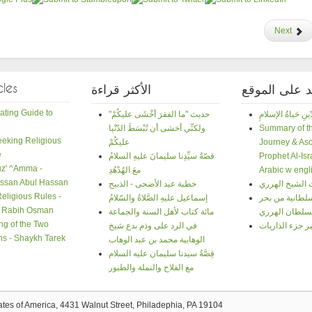
Next
cles
د على الموقع
الأكثر قراءة
ating Guide to
"حديث "ما الفقرَ أخْشَى عليكُمْ
Summary of th
ولكنِّي أخشى أن تُبْسَطَ الدّنْيا
Seeking Religious
Journey & Asc
عليكُمْ
e
Prophet Al-Isr
قصّةُ سيِّدِنا سليمانَ عليهِ السلامُ
Juz' ^Amma -
Arabic w engli
معَ الهُدْهُدِ
ssan Abul Hassan
 الشيخ الهرري
خطبة عيد الأضحى - الذبيح
Religious Rules -
سلطانية من بحر
إسماعيل عليهِ الصَّلاةُ والسّلامُ
. Rabih Osman
سلطان الهرري
مائة كتاب لأهل السنة والجماعة
g of the Two
ر جزء الذاريات
في الرد على وذم بدع شيخ
ons - Shaykh Tarek
الوهابية محمد بن عبد الوهاب
قِصَّةُ سيدنا سليمان عليه السلام
مع الفلاح والنملة والطيور
tates of America, 4431 Walnut Street, Philadephia, PA 19104