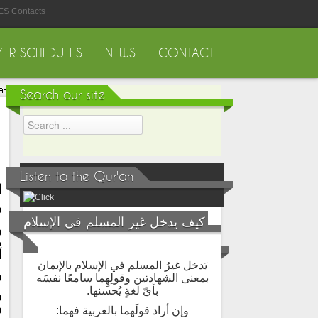
ES Contacts
YER SCHEDULES
NEWS
CONTACT
Search our site
Listen to the Qur'an
ا
ف
كيف يدخل غير المسلم في الإسلام
و
ي
ا
يَدخل غيرُ المسلم في الإسلام بالإيمان
و
بمعنى الشهادتين وقولِهِما سامعًا نفسَه
بأيّ لغةٍ يُحسنها.
و
و
وإن أراد قولَهما بالعربية فهما: