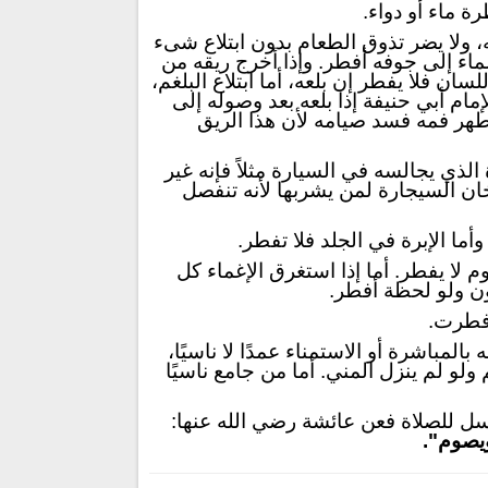
ة ماء أو دواء.
، ولا يضر تذوق الطعام بدون ابتلاع شىء
اء إلى جوفه أفطر. وإذا أخرج ريقه من
سان فلا يفطر إن بلعه، أما ابتلاع البلغم،
مام أبي حنيفة إذا بلعه بعد وصوله إلى
 يطهر فمه فسد صيامه لأن هذا الريق
ذي يجالسه في السيارة مثلاً فإنه غير
ن السيجارة لمن يشربها لأنه تنفصل
ما الإبرة في الجلد فلا تفطر.
لا يفطر. أما إذا استغرق الإغماء كل
ون ولو لحظة أفطر.
أفطرت.
بالمباشرة أو الاستمناء عمدًا لا ناسيًا،
م ولو لم ينزل المني. أما من جامع ناسيًا
تسل للصلاة فعن عائشة رضي الله عنها:
ويصوم
".