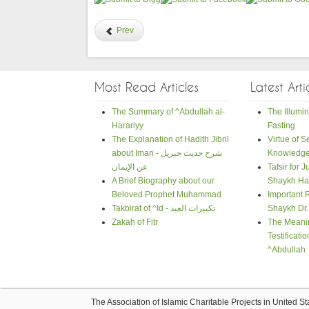
Prev
Most Read Articles
Latest Arti
The Summary of ^Abdullah al-
The Illumin
Harariyy
Fasting
The Explanation of Hadith Jibril
Virtue of 
Knowledg
about Iman - شرح حديث جبريل
Tafsir for 
عن الإيمان
A Brief Biography about our
Shaykh Ha
Beloved Prophet Muhammad
Important 
Shaykh Dr
Takbirat of ^Id - تكبيرات العيد
Zakah of Fitr
The Meanin
Testificati
^Abdullah
The Association of Islamic Charitable Projects in United S