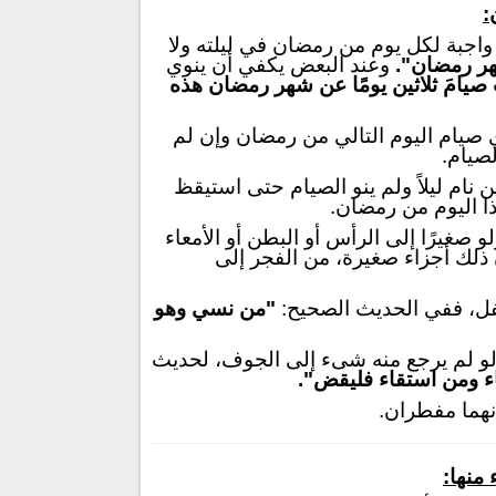
:
واجبة لكل يوم من رمضان في ليلته ولا
ر رمضان".
وعند البعض يكفي أن ينوي
 صيامَ ثلاثين يومًا عن شهر رمضان هذه
ي صيام اليوم التالي من رمضان وإن لم
صيام.
ن نام ليلاً ولم ينو الصيام حتى استيقظ
ا اليوم من رمضان.
غيرًا إلى الرأس أو البطن أو الأمعاء
ان ذلك أجزاء صغيرة، من الفجر إلى
نفل، ففي الحديث الصحيح:
"
من نسي وهو
ولو لم يرجع منه شىء إلى الجوف، لحديث
ء ومن استقاء فليقض
".
نهما مفطران.
منها: