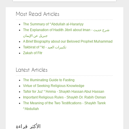
Most Read Articles
The Summary of ^Abdullah al-Harariyy
The Explanation of Hadith Jibril about Iman - شرح حديث
جبريل عن الإيمان
A Brief Biography about our Beloved Prophet Muhammad
Takbirat of ^Id - تكبيرات العيد
Zakah of Fitr
Latest Articles
The Illuminating Guide to Fasting
Virtue of Seeking Religious Knowledge
Tafsir for Juz' ^Amma - Shaykh Hassan Abul Hassan
Important Religious Rules - Shaykh Dr. Rabih Osman
The Meaning of the Two Testifications - Shaykh Tarek
^Abdullah
الأكثر قراءة