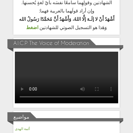
الشهادتين وقولِهِما سامعًا نفسَه بأيّ لغةٍ يُحسنها.
وإن أراد قولَهما بالعربية فهما:
أَشْهَدُ أَنْ لا إلَـهَ إلَّا اللهُ، وَأَشْهَدُ أَنَّ مُحَمَّدًا رَسُولُ الله
وَهَذا هو التسجيل الصوتي للشهادتين
اضغط
A.I.C.P. The Voice of Moderation
مواضيع
أئمة الهدى