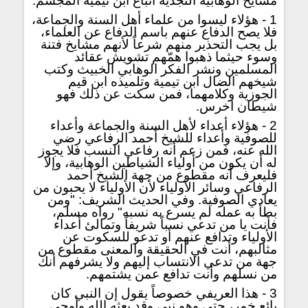
مشايخ الوهابية النجدية أتباع ابن تيمية المجسم:
1 - هؤلاء ليسوا من علماء أهل السنة والجماعة،
فلا يصح الدفاع عنهم باسم الدفاع عن العلماء،
بل يجب التحذير منهم شرعاً لأنهم مشايخ فتنة
وسوء حيثما ذهبوا همّهم تشويش عقائد
المسلمين ونشر الفكر الوهابي الخبيث وكتب
شيخهم الضال ابن تيمية وتلميذه ابن قيم
الجوزية وكلامهما، فمن سكت عن ذلك فهو
شيطان اخرس.
2 - هؤلاء أعداء لأهل السنة والجماعة وأعداء
للصوفية وأعداء للشيخ أحمد الرفاعي رضي
الله عنه، فمن زعم أنه رفاعي النسب فلا يجوز
له أن يكون من أولياء الشياطين الوهابية، وإلا
فليعرف أنه مقطوع من جهة الشيخ أحمد
الرفاعي وسائر الأولياء لأن الأولياء لا يحبون من
يعادي الصوفية. وفي الحديث الشريف: "ومن
بطأ به عمله لم يسرع به نسبه" رواه مسلم،
فأنت يا من تدعي نسباً شريفاً وتمالئ أعداء
الأولياء وتدافع عنهم أو تدعو للسكوت عن
مثالبهم، أنت في الحقيقة والمعنى مقطوع من
جهة من تدعي الانتساب إليهم ولا يشرفهم أنك
من نسلهم وأنت تدافع عمن يشتمهم.
3 - هذا العريفي خصوصاً يقول إن النبي كان
بائع خمر، حتى وهو نبي وقد بعثه الله وأوحى