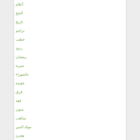
أعلام
الحج
تاريخ
تراجم
خطب
ردود
رمضان
سيرة
عاشوراء
عقيدة
فرق
فقه
متون
مذاهب
مولد النبي
هجره