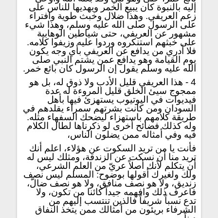
إليه بالنبوة كان يبيع الخمر ويهديها للناس على
زعم العريفي. وهذا ضلال وخبث طوية وافتراء
على الرسول صلى الله عليه وسلم، وهذا شيء
مشهور عن العريفي، حتى شياطين الوهابية
على خبثهم استنكروه وردوا عليه وزيفوا كلامه.
فلا أدري من يدافع عن العريفي بأي وجه يكون
يوم القيامة وهو يدافع عمن يشتم النبي صلى
الله عليه وسلم يقول إن الرسول كان بائع خمر.
4 - هذا العريفي قليل الأدب ولا ذوق له، بل هو
ممجوج سيئ الخلق قليل المروءة له عدة
فيديوات في اليوتيوب يستهزئ فيها بأهل
السودان ومن كانت بشرتهم سمراء يقلدهم في
طريقة كلامهم باستهزاء ليضحك السفهاء مثله.
وله كذلك فضائح أخرى لو ذكرناها لطال الكلام
فيه وفي أمثاله ممن يضلون الناس،
فأنت يا من تريد السكوت عن هؤلاء، اعلم أنك
تريد منا أن نسكت عن الزندقة، ومثلك ليس له
أن يتكلم لأنك أصلاً عريّ من العلم الشرعي،
ولك ولغيرك أقولها بوضوح: المسلم ليس نصف
زنديق، ولا هو نصف منافق، ولا هو نصف ضالّ،
فاعرف ذلك وافهمه جيداً كائنا من تكون، ولا
تدع نسباً شريفاً فالذين تنتسب إليهم من
الشرفاء بريئون من أمثالك ممن يتخذ النفاق