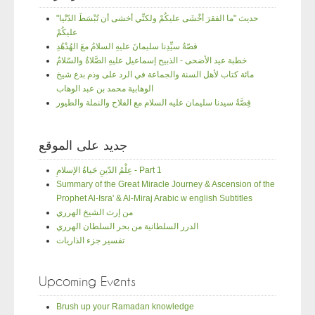
"حديث "ما الفقرَ أخْشَى عليكُمْ ولكنِّي أخشى أن تُبْسَطَ الدّنْيا
عليكُمْ
قصّةُ سيِّدِنا سليمانَ عليهِ السلامُ معَ الهُدْهُدِ
خطبة عيد الأضحى - الذبيح إسماعيل عليهِ الصَّلاةُ والسّلامُ
مائة كتاب لأهل السنة والجماعة في الرد على وذم بدع شيخ
الوهابية محمد بن عبد الوهاب
قِصَّةُ سيدنا سليمان عليه السلام مع الفلاح والنملة والطيور
جديد على الموقع
عِلْمُ الدّينِ حَياةُ الإسلامِ - Part 1
Summary of the Great Miracle Journey & Ascension of the
Prophet Al-Isra' & Al-Miraj Arabic w english Subtitles
من إرث الشيخ الهرري
الدرر السلطانية من بحر السلطان الهرري
تفسير جزء الذاريات
Upcoming Events
Brush up your Ramadan knowledge