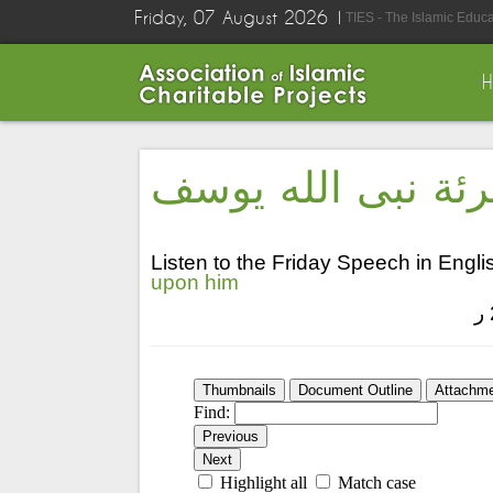
Friday, 07 August 2026
TIES - The Islamic Educ
رئة نبى الله يوسف
Listen to the Friday Speech in Engli
upon him