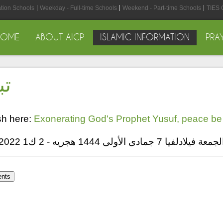
ation Schools
Weekday - Full-time Schools
Weekend - Part-time Schools
TIES 
HOME
ABOUT AICP
ISLAMIC INFORMATION
PRA
تب
sh here:
Exonerating God's Prophet Yusuf, peace be
جمعة فيلادلفيا 7 جمادى الأولى 1444 هجريه - 2 ك1 2022 ر