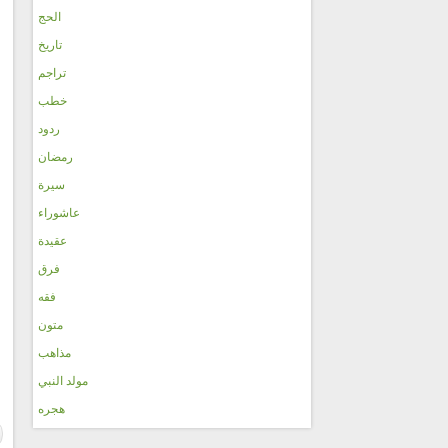
الحج
تاريخ
تراجم
خطب
ردود
رمضان
سيرة
عاشوراء
عقيدة
فرق
فقه
متون
مذاهب
مولد النبي
هجره