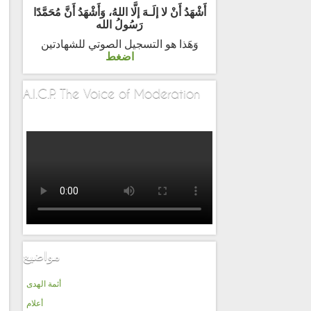
أَشْهَدُ أَنْ لا إلَـهَ إلَّا اللهُ، وَأَشْهَدُ أَنَّ مُحَمَّدًا
رَسُولُ الله
وَهَذا هو التسجيل الصوتي للشهادتين
اضغط
A.I.C.P. The Voice of Moderation
مواضيع
أئمة الهدى
أعلام