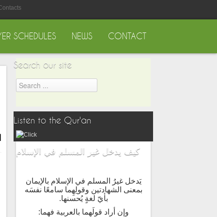
Contacts
YER SCHEDULES
NEWS
CONTACT
Search our site
Listen to the Qur'an
ال
كيف يدخل غير المسلم في الإسلام
يَدخل غيرُ المسلم في الإسلام بالإيمان
بمعنى الشهادتين وقولِهِما سامعًا نفسَه
بأيّ لغةٍ يُحسنها.
وإن أراد قولَهما بالعربية فهما: