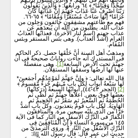
سُجَّدًا وَقِيَامًا* ﴾ ٦٤ ورابعُها: ﴿ وَالَّذِينَ يَقُولُونَ
رَبَّنَا اصْرِفْ عَنَّا عَذَابَ جَهَنَّمَ إنَّ عَذَابَهَا كَانَ
غَرَامًا* إنَّهَا سَاءتْ مُسْتَقَرًّا وَمُقَامًا* ﴾ ٦٥-٦٦.
فهم مع طاعتهم مشفِقون خائفون وَجِلون من
عذاب الله. يطلبون من الله أن يُبعدَهم عن
عذاب جهنم (اسمٌ لنار الاَخرة). فعذابُها العذابُ
الغرام (أشدُّ العذاب). وهى بئس المستقر وبئس
المُقام.
ومذهبُ أهل السنة أنَّ خَلْقَها حصل. ذكر الحاكم
فى المستدرك أنه جاءت رواياتٌ صحيحةٌ فى أن
جهنَّمَ تحت الأرض السابعة
[1]
. وهى منفصلةٌ
عنها لها أرضُها وسقفُها المستقِلَّان.
قال الله تعالى: ﴿ وإنَّ جَهَنَّمَ لَمَوْعِدُهُم أَجمَعينَ*
لَها سَبْعةُ أبوابٍ لِكُلّ بابٍ مّـِنهُم جُزءٌ مَّقسومٌ ﴾
[2]
(الحِجر ٤٣-٤٤). أبوابُها السبعةُ (درَكاتُها)
بعضُها فوقَ بعض. أعلاها جهنَّمُ ثم لَظَى ثم
الحُطَمَةُ ثم السَّعيرُ ثم سَقَرُ ثم الجَحيمُ ثم
الهَاوِيَةُ. لكل بابٍ قومٌ يتعذبون. وكلُّ بابٍ أشدُّ
حَرًّا من الَّذى يليه سبعين مرة. والمنافقون
الكفارُ فى الدَّرْك الأسفلِ من النار كما فى الآية
١٤٥ من سورة النساء ﴿ إِنَّ الْمُنَافِقِينَ فِى
الدَّرْكِ الْأَسْفَلِ مِنَ النَّارِ ﴾. وروَى الترمذىّ من
حديث ابن عمر قال: قال رسول الله ﷺ: