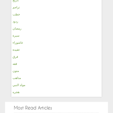
تاريخ
تراجم
خطب
ردود
رمضان
سيرة
عاشوراء
عقيدة
فرق
فقه
متون
مذاهب
مولد النبي
هجره
Most Read Articles