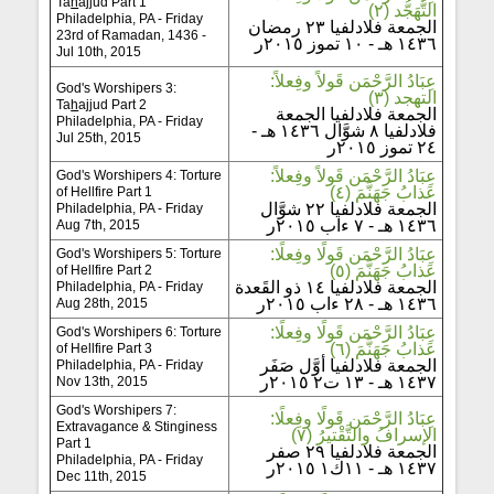
Ta
h
ajjud Part 1
التَّهَجُّد (٢)
Philadelphia, PA - Friday
الجمعة فلادلفيا ٢٣ رمضان
23rd of Ramadan, 1436 -
١٤٣٦ هـ - ١٠ تموز ٢٠١٥ر
Jul 10th, 2015
عِبَادُ الرَّحْمَن قَولاً وفِعلاً:
God's Worshipers 3:
التهجد (٣)
Ta
h
ajjud Part 2
الجمعة فلادلفيا الجمعة
Philadelphia, PA - Friday
فلادلفيا ٨ شوَّال ١٤٣٦ هـ -
Jul 25th, 2015
٢٤ تموز ٢٠١٥ر
عِبَادُ الرَّحْمَن قَولاً وفِعلاً:
God's Worshipers 4: Torture
عَذابُ جَهَنَّمَ (٤)
of Hellfire Part 1
الجمعة فلادلفيا ٢٢ شوَّال
Philadelphia, PA - Friday
١٤٣٦ هـ - ٧ ءاب ٢٠١٥ر
Aug 7th, 2015
عِبَادُ الرَّحْمَن قَولًا وفِعلًا:
God's Worshipers 5: Torture
عَذابُ جَهَنَّمَ (٥)
of Hellfire Part 2
الجمعة فلادلفيا ١٤ ذو القَعدة
Philadelphia, PA - Friday
١٤٣٦ هـ - ٢٨ ءاب ٢٠١٥ر
Aug 28th, 2015
عِبَادُ الرَّحْمَن قَولًا وفِعلًا:
God's Worshipers 6: Torture
عَذابُ جَهَنَّمَ (٦)
of Hellfire Part 3
الجمعة فلادلفيا أوَّل صَفَر
Philadelphia, PA - Friday
١٤٣٧ هـ - ١٣ ت٢ ٢٠١٥ر
Nov 13th, 2015
God's Worshipers 7:
عِبَادُ الرَّحْمَن قَولًا وفِعلًا:
Extravagance & Stinginess
الإسرافُ والتَّقْتيرُ (٧)
Part 1
الجمعة فلادلفيا ٢٩ صفر
Philadelphia, PA - Friday
١٤٣٧ هـ - ١١ك١ ٢٠١٥ر
Dec 11th, 2015