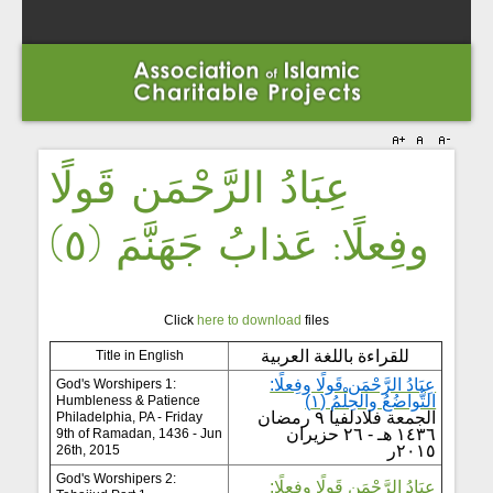
عِبَادُ الرَّحْمَن قَولًا
وفِعلًا: عَذابُ جَهَنَّمَ (٥)
Click
here to download
files
للقراءة باللغة العربية
Title in English
عِبَادُ الرَّحْمَن قَولًا وفِعلًا:
God's Worshipers 1:
التَّواضُعُ والحِلْمُ (١)
Humbleness & Patience
الجمعة فلادلفيا ٩ رمضان
Philadelphia, PA - Friday
١٤٣٦ هـ - ٢٦ حزيران
9th of Ramadan, 1436 - Jun
٢٠١٥ر
26th, 2015
God's Worshipers 2:
عِبَادُ الرَّحْمَن قَولًا وفِعلًا: