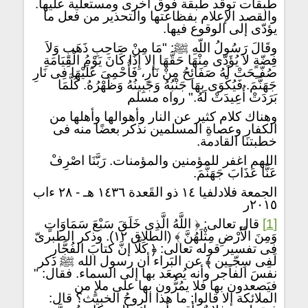
طبقات توقد طبقة فوق أخرى ومستعلية عليها.
والقصد الإعلام بفظاعتها والتحذير من فعل ما
يؤدّى إلى الوقوع فيها.
وقَالَ رَسُولُ اللّهِ ﷺ: "مَا مِنْ صَاحِبِ ذَهَبٍ وَلاَ
فِضّةٍ لاَ يُؤَدّى مِنْهَا حَقَّهَا إِلا إِذَا كَانَ يَوْمُ الْقِيَامَةِ
صُفّـِحَتْ لَهُ صَفَائِحُ مِنْ نَارٍ، فَأُحْمِىَ عَلَيْهَا فِى نَارِ
جَهَنَّمَ. فَيُكْوَى بِهَا جَنْبُهُ وَجَبِينُهُ وَظَهْرُهُ. كُلَّمَا
بَرَدَتْ أُعِيدَتْ لَهُ." رواه مسلم
وهناك كلام كثير عن النار وأهوالها وأهلها من
الكفارِ وعصاةِ المسلمين نذكر بعضًا منه فى
خطبتنا القادمة.
اللهم اغفر للمؤمنين والمؤمنات. رَبَّنَا اصْرِفْ
عَنَّا عَذَابَ جَهَنَّمَ.
الجمعة فلادلفيا ١٤ ذو القَعدة ١٤٣٦ هـ - ٢٨ ءاب
٢٠١٥ر
[1]
قال تعالى: ﴿ اللَّهُ الَّذِى خَلَقَ سَبْعَ سَمَاوَاتٍ
وَمِنَ الْأَرْضِ مِثْلَهُنَّ ﴾ (الطلاق ١٢). وذكر الطبرىّ
فى تفسير قوله تعالى: ﴿ كَلَّا إنَّ كتابَ الفُجَّارِ
لَفِى سِجّـِين ﴾ عن البَراء أن رسول الله ﷺ ذكر
نفسَ الفاجر وأنه يُصعَد بها إلى السماء. فقال: "
فيَصعدون بها فلا يمُرُّون بها على ملإٍ من
الملائكة إلا قالوا: ما هذا الروحُ الخبيث؟ قال: