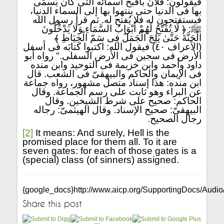
فيقولون: فلانٌ بأقبح أسمائه التى كان يُسمَّى
بها فى الدنيا حتى ينتهوا بها إلى السماء الدنيا،
فيستفتحون له فلا يُفتح له. ثم قرأ رسول الله
ﷺ: ﴿ لَا تُفَتَّحُ لَهُمْ أَبْوَابُ السَّمَاءِ وَلَا يَدْخُلُونَ
الْجَنَّةَ حَتَّىٰ يَلِجَ الْجَمَلُ فِى سَمّ الْخِيَاطِ ﴾
(الأعراف ٤٠) فيقول الله: اكتبوا كتابَه فى أسفل
الأرض فى سجين فى الأرض السفلى." رواه أبو
داود وأحمد وابن خزيمة فى التوحيد وابن منده
فى الإيمان والحاكم والبيهقىّ فى الشعب. قال
ابن منده: هذا إسناد متصل مشهور، رواه جماعة
عن البراء وهو ثابت على رسم الجماعة. وقال
الحاكم: صحيح على شرط الشيخين. وقال
البيهقىّ: صحيح الإسناد. وقال الهيثمىّ: رجاله
رجال الصحيح.
[2]
It means: And surely, Hell is the
promised place for them all. To it are
seven gates: for each of those gates is a
(special) class (of sinners) assigned.
{google_docs}http://www.aicp.org/SupportingDocs/Audio/
Share this post