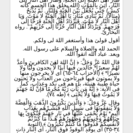
النّارِ، أُتِىَ بِالْمَوْتِ (الله يخلق هذا الجسم كأنه
كبش) حَتّى يُجْعَلَ بَيْنَ الْجَنّةِ وَالنّارِ. ثُمّ يُذْبَحُ
(مثالا). ثُمّ يُنَادِى مُنَادٍ: يَا أَهْلَ الْجَنّةِ لا مَوْتَ. وَيَا
أَهْلَ النّارِ لا مَوْتَ. فَيَزْدَادُ أَهْلُ الْجَنّةِ فَرَحًا إلَى
فَرَحِهِمْ. وَيَزْدَادُ أَهْلُ النّارِ حُزْنًا إلَى حُزْنِهِمْ". رواه
البخارىّ.
أقول قولىَ هذا وأستغفر اللهَ لى ولكم.
الحمد لله والصلاة والسلام على رسول الله.
وبعد. عباد الله اتقوا الله.
قال اللهُ عَزَّ وَجَلَّ: ﴿ إنَّ اللهَ لعَنَ الكافرينَ وأعدَّ
لهُمْ سعيرًا* خالدين فيها أبدًا لَّا يجدون وليًّا ولا
نصيرًا* ﴾ (الأحزاب ٦٤-٦٥) أى لا يخرجون منها
ولا يموتون فيها فيرتاحون من العذاب ولا يَحيَون
حياة طيبة هنيئة، بل هم فى نكد وعذاب، كما
فى الآية: ﴿ إنَّهُ مَن يَأْتِ رَبَّهُ مُجْرِمًا فَإنَّ لَهُ جَهَنَّمَ
لا يَمُوتُ فِيهَا وَلَا يَحْيَى ﴾ (طه ٧٤).
وقال عَزَّ وَجَلَّ: ﴿ وَالَّذِينَ يَكْنِزُونَ الذَّهَبَ وَالْفِضَّةَ
وَلاَ يُنفِقُونَهَا فى سَبِيلِ اللهِ فَبَشّـِرْهُم بِعَذَابٍ
أَلِيمٍ* يَوْمَ يُحْمَى عَلَيْهَا فى نَارِ جَهَنَّمَ فَتُكْوَى بِهَا
جِبَاهُهُمْ وَجُنوبُهُمْ وَظُهُورُهُمْ هَـذَا مَا كَنَزْتُمْ
لأَنفُسِكُمْ فَذُوقُواْ مَا كُنتُمْ تَكْنِزُونَ ﴾ (التوبة
٣٤-٣٥) أى يوقَد الوقودُ فوق النار، أى النار ذات