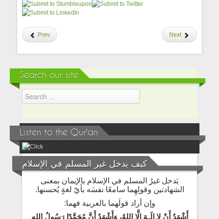
Prev
Next
Search our site
Listen to the Qur'an
كيف يدخل غير المسلم في الإسلام
يَدخل غيرُ المسلم في الإسلام بالإيمان بمعنى
الشهادتين وقولِهِما سامعًا نفسَه بأيّ لغةٍ يُحسنها.
وإن أراد قولَهما بالعربية فهما:
أَشْهَدُ أَنْ لا إلَـهَ إلَّا اللهُ، وَأَشْهَدُ أَنَّ مُحَمَّدًا رَسُولُ الله