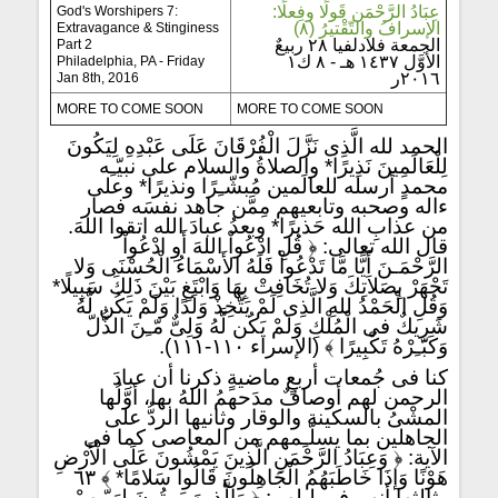
عِبَادُ الرَّحْمَن قَولًا وفِعلًا:
God's Worshipers 7:
الإسرافُ والتّقْتيرُ (٨)
Extravagance & Stinginess
الجمعة فلادلفيا ٢٨ ربيعٌ
Part 2
الأوَّل ١٤٣٧ هـ - ٨ ك١
Philadelphia, PA - Friday
٢٠١٦ر
Jan 8th, 2016
MORE TO COME SOON
MORE TO COME SOON
الحمد لله الَّذِى نَزَّلَ الْفُرْقَانَ عَلَى عَبْدِهِ لِيَكُونَ
لِلْعَالَمِينَ نَذِيرًا* والصلاةُ والسلام على نبيّـِه
محمدٍ أرسله للعالَمين مُبشّـِرًا ونذيرًا* وعلى
ءاله وصحبه وتابعيهم مِمَّن جاهد نفسَه فصار
من عذابِ الله حَذيرًا* وبعدُ عبادَ الله اتقوا اللهَ.
قال الله تعالى: ﴿ قُلِ ادْعُواْ اللهَ أَوِ ادْعُواْ
الرَّحْمَـنَ أَيًّا مَّا تَدْعُواْ فَلَهُ الأَسْمَاءُ الْحُسْنَى وَلا
تَجْهَرْ بِصَلاَتِكَ وَلا تُخَافِتْ بِهَا وَابْتَغِ بَيْنَ ذَلِكَ سَبِيلًا*
وَقُلِ الْحَمْدُ للهِ الَّذِى لَمْ يَتَّخِذْ وَلَدًا وَلَمْ يَكُن لَّهُ
شَرِيكٌ فى الْمُلْكِ وَلَمْ يَكُن لَّهُ وَلِىٌّ مّـِنَ الذُّلّ
وَكَبّـِرْهُ تَكْبِيرًا ﴾ (الإسراء ١١٠-١١١).
كنا فى جُمعات أربعٍ ماضيةٍ ذكرنا أن عبادَ
الرحمن لهم أوصافٌ مدَحهمُ اللهُ بها، أوَّلُها
المشْىُ بالسكينة والوقار وثانيها الردُّ على
الجاهلين بما يسلّـِمهم من المعاصى كما فى
الآية: ﴿ وَعِبَادُ الرَّحْمَنِ الَّذِينَ يَمْشُونَ عَلَى الْأَرْضِ
هَوْنًا وَإذَا خَاطَبَهُمُ الْجَاهِلُونَ قَالُوا سَلامًا* ﴾ ٦٣
وثالثها أنهم فى ليلهم: ﴿ وَالَّذِينَ يَبِيتُونَ لِرَبّـِهِمْ