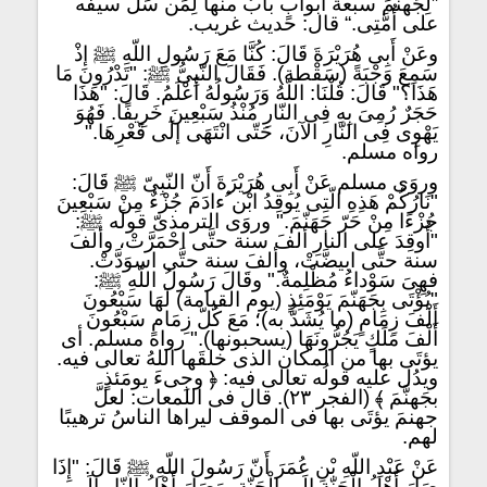
”لِجَهنَّمَ سبعةُ أبوابٍ بابٌ منها لِمَن سَلَّ سيفَه
على أُمَّتِى.“ قال: حديث غريب.
وعَنْ أَبِى هُرَيْرَةَ قَالَ: كُنَّا مَعَ رَسُولِ اللّهِ ﷺ إذْ
سَمِعَ وَجْبَةً (سَقْطة). فَقَالَ النّبِىُّ ﷺ: "تَدْرُونَ مَا
هَذَا؟" قَالَ: قُلْنَا: اللّهُ وَرَسُولُهُ أَعْلَمُ. قَالَ: "هَذَا
حَجَرٌ رُمِىَ بِهِ فِى النّارِ مُنْذُ سَبْعِينَ خَرِيفًا. فَهُوَ
يَهْوِى فِى النّارِ الآنَ، حَتّى انْتَهَى إلَى قَعْرِهَا."
رواه مسلم.
وروَى مسلم عَنْ أَبِى هُرَيْرَةَ أَنّ النّبِىّ ﷺ قَالَ:
"نَارُكُمْ هَذِهِ الّتِى يُوقِدُ ابْن ُءادَمَ جُزْءٌ مِنْ سَبْعِينَ
جُزْءًا مِنْ حَرّ جَهَنّمَ." وروَى الترمذىّ قولَه ﷺ:
"أُوقِدَ على النارِ ألفَ سنة حتَّى احْمَرَّتْ، وألفَ
سنة حتَّى ابيضَّتْ، وألفَ سنة حتَّى اسوَدَّتْ.
فهِىَ سَوْداءُ مُظْلِمةٌ." وقَالَ رَسُولُ اللّهِ ﷺ:
"يُؤْتَى بِجَهَنّمَ يَوْمَئِذٍ (يوم القيامة) لَهَا سَبْعُونَ
أَلْفَ زِمَامٍ (ما يُشَدُّ به)؛ مَعَ كُلّ زِمَامٍ سَبْعُونَ
أَلْفَ مَلَكٍ يَجُرُّونَهَا (يسحبونها)." رواه مسلم. أى
يؤتَى بها من المكان الذى خلقَها اللهُ تعالى فيه.
ويدُل عليه قولُه تعالى فيه: ﴿ وجِىءَ يومَئذٍ
بجَهنَّمَ ﴾ (الفجر ٢٣). قال فى اللمعات: لعلَّ
جهنمَ يؤتَى بها فى الموقف ليراها الناسُ ترهيبًا
لهم.
عَنْ عَبْدِ اللّهِ بْنِ عُمَرَ أَنّ رَسُولَ اللّهِ ﷺ قَالَ: "إِذَا
صَارَ أَهْلُ الْجَنّةِ إِلَى الْجَنّةِ، وَصَارَ أَهْلُ النّارِ إلَى