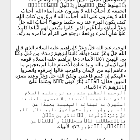
يَحۡمِلُوهَا كَمَثَلِ ٱلۡحِمَارِ يَحۡمِلُ أَسۡفَارَۢاۚ﴾
الجمعة ٥. أحبابُ الله لا يفترون على أنبياء الله. أحبابُ
الله لا يفترون على الله. أحباب الله لا يزوِّرون كتابَ الله.
كيف يكون المرء عند ربه حكيما وجيها؟ أحبابُ الله جَلَّ
وَعَزَّ أنبياؤه وأتباعُهم الذين كانوا متَّبعين لهم اتِّباعا كاملا.
علوُّ شأنِ المرء ورِفعةُ درجتهِ فى التزام ما أمره به ربُّه.
الوجيه عند الله جَلَّ وَعَزَّ كإبراهيم عليه السلام الذى قال
الله جَلَّ وَعَزَّ عنه: ﴿وَلَقَدۡ ءَاتَيۡنَآ إِبۡرَٰهِيمَ رُشۡدَهُۥ مِن قَبۡلُ وَكُنَّا
بِهِۦ عَٰلِمِينَ ٥١﴾ الأنبياء. دعا إبراهيم عليه السلام قومه
إلى الإيمان بالله ونبذِ عبادة الأصنام فلما لم يعجبهم ما
دعاهم إليه من الإيمان والتوحيد قالوا احرقوه وانصروا
ءالهتكم إن كنتم فاعلين. ولكنَّ اللهَ جَلَّ وَعَزَّ وعده نصرَه
المبين فقال: ﴿قُلۡنَا يَٰنَارُ كُونِى بَرۡدٗا وَسَلَٰمًا عَلَىٰٓ
إِبۡرَٰهِيمَ ٦٩﴾ الأنبياء.
الوجيه العظيم عند ربه نوح عليه السلام
الذى دعا قومه ألفَ سنة إلا خمسين عاما. قد
استُهزِئَ به لبنائه السفينة بعيدًا عن
الماء، وضُرب مرةً حتى أُغمِىَ عليه. قال الله
جَلَّ وَعَزَّ: ﴿وَنُوحًا إِذۡ نَادَىٰ مِن قَبۡلُ
فَٱسۡتَجَبۡنَا لَهُۥ فَنَجَّيۡنَٰهُ وَأَهۡلَهُۥ مِنَ
ٱلۡكَرۡبِ ٱلۡعَظِيمِ ٧٦﴾ الأنبياء.