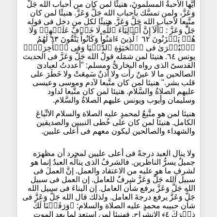
أيُّها الأحبةُ المسلمونَ، هنيئًا لمن كان من أحباب الله جَلَّ
وَعَزَّ، ولمن تمسَّك بأحباب الله جَلَّ وَعَزَّ. هنيئًا لمن كان
متَّبِعا لأحباب الله جَلَّ وَعَزَّ. هنيئًا لكل من دخل فى قوله
جَلَّ وَعَزَّ : ﴿أَلَآ إِنَّ أَوۡلِيَآءَ ٱللَّهِ لَا خَوۡفٌ عَلَيۡهِمۡ وَلَا
هُمۡ يَحۡزَنُونَ ٦٢ ٱلَّذِينَ ءَامَنُواْ وَكَانُواْ يَتَّقُونَ ٦٣ لَهُمُ
ٱلۡبُشۡرَىٰ فى ٱلۡحَيَوٰةِ ٱلدُّنۡيَا وَفى ٱلۡأٓخِرَةِۚ﴾
يونس ٦٤. هنيئا لمن شمَله قولُ الله جَلَّ وَعَزَّ فى الحديث
القدسىّ الذى رواه البخارىُّ ومسلم: "أعددتُ لعبادىَ
الصالحين ما لا عينٌ رأت ولا أذنٌ سَمِعَتْ ولا خَطَرَ على
قلب بشر." هنيئا لمن كان متَّبعا لآدم وموسى وعيسى
عليهم الصلاةُ والسَّلام. هنيئا لمن كان متَّبعا لداود
وسليمان وأيوب ويونس عليهم الصلاةُ والسَّلام.
هنيئا لمن هو متَّبعٌ لمحمدٍ عليه الصلاة والسلام الاتِّباعَ
الكامل. هنيئا لمن كان على خُطى النبيين والصديقين
والشهداء والصالحين ليكون معهم فى أعلى عليين.
ولا ينال العبد درجةً فى أعلى عليين لمجرد أن مظهرَه
جميلٌ يسرُّ الناظرين. فالشرفُ الذى ينالُه العبدُ إنما هو
لشرفِ ما هو عليه من الاعتقاد والعمل. إنَّ العملَ فى
سبيل الله جَلَّ وَعَزَّ شرفٌ للعامل. إن العمل فى سبيل
الله جَلَّ وَعَزَّ يرفع شأن العامل. إن البناءَ فى سبيل الله
جَلَّ وَعَزَّ يرفع درجةَ العامل. ولذلك قال الله جَلَّ وَعَزَّ فى
شأن حبيبه محمدٍ عليه الصلاة والسلام: ﴿وَرَفَعۡنَا لَكَ
ذِكۡرَكَ ٤﴾ الانشراح. فهنيئا لمن استعد لما بعد الموت