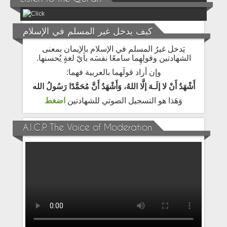
كيف يدخل غير المسلم في الإسلام
يَدخل غيرُ المسلم في الإسلام بالإيمان بمعنى
الشهادتين وقولِهِما سامعًا نفسَه بأيّ لغةٍ يُحسنها.
وإن أراد قولَهما بالعربية فهما:
أَشْهَدُ أَنْ لا إلَـهَ إلَّا اللهُ، وَأَشْهَدُ أَنَّ مُحَمَّدًا رَسُولُ الله
وَهَذا هو التسجيل الصوتي للشهادتين
اضغط
A.I.C.P. The Voice of Moderation