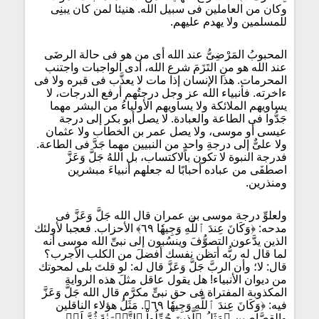
وكان من العاملين فى سبيل الله. هنيئا لمن كان يبنِى
للمسلمين ولا يهدم عليهم.
المحبوبُ المَرْضِىُّ عند الله أى من هو فى حالة الرضَى
عند الله هو منِ التَزَمَ شرع الله، أدى الواجبات واجتنب
المحرمات. هذا الإنسان إذا مات لا يعذَّب فى قبره ولا فى
ءاخرته. فأنبياء الله عز وجل درجتُهم أرفع الدرجات، لا
يساويهم الملائكة ولا يساويهم الأولياءُ من البشر مهما
جَدُّوا فى الطاعة والعبادة. لا يصل أبو بكر إلى درجة
عيسى أو موسى، ولا يصل عمر بن الخطاب ولا عثمان
ولا علىٌّ إلى درجةِ واحدٍ من النبيين مهما جَدَّ فى الطاعة.
فدرجة النبوة لا تكون بالاكتساب، بل اللهُ جَلَّ وَعَزَّ
اصطفَى من عباده أحبابًا له جعلهم أنبياءَ مبشرين
ومنذرين.
ولعلوِّ درجة موسى بن عمران قال الله جَلَّ وَعَزَّ فى
مدحه: ﴿وَكَانَ عِندَ ٱللَّهِ وَجِيهٗا ٦٩﴾ الأحزاب. فعجبا لأولئك
الذين يدَّعون التصوُّفَ وينسُبون إلى نبىِّ الله موسى أنه
لما قال له ربُّه أتظن نفسك أفضلَ من الكلب الأجرب؟
قال: لا؛ وأن الربَّ جَلَّ وَعَزَّ قال له: لو قلتَ بلى لمحوتك
من ديوان الأنبياء! هل يقول عاقل مثلَ هذه الرواية
المكذوبة المفتراة فى حق نبىٍّ مكرَّم قال الله جَلَّ وَعَزَّ
فيه: ﴿وَكَانَ عِندَ ٱللَّهِ وَجِيهٗا ٦٩﴾. مَثَلُ هؤلاء الناقلين
والقصَّاصين ﴿مَثَلُ ٱلَّذِينَ حُمِّلُواْ ٱلتَّوۡرَىٰةَ ثُمَّ لَمۡ