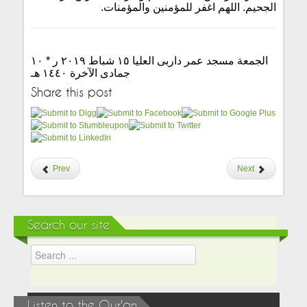
الجحيم. اللهم اغفر للمؤمنين والمؤمنات.
الجمعة مسجد عمر داربى العليا ١٥ شباط ٢٠١٩ ر * ١٠
جمادى الآخرة ١٤٤٠ هـ
Share this post
Prev
Next
Search our site
Listen to the Qur'an