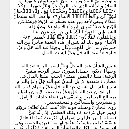
والوجيه نبىُّ الله داودُ وابنُه نبىُّ اللهِ سليمان عليهما
الصلاةُ والسَّلام الذى أخبر الربُّ جَلَّ وَعَزَّ عنهما: ﴿وَكُلًّا
ءَاتَيۡنَا حُكۡمٗا وَعِلۡمٗاۚ وَسَخَّرۡنَا مَعَ دَاوُۥدَ ٱلۡجِبَالَ
يُسَبِّحۡنَ وَٱلطَّيۡرَۚ﴾ الأنبياء ٧٩. وأعطى الله سليمانَ
مُلْكًا لا ينبغى لأحد مِن بعده فسخَّر له الرِّيحَ: ﴿وَلِسُلَيۡمَٰنَ
ٱلرِّيحَ عَاصِفَةٗ تَجۡرِى بِأَمۡرِهِۦٓ﴾ الأنبياء ٨١. وطوَّعَ له
الشياطين: ﴿وَمِنَ ٱلشَّيَٰطِينِ مَن يَغُوصُونَ لَهُۥ
وَيَعۡمَلُونَ عَمَلٗا دُونَ ذَٰلِكَۖ وَكُنَّا لَهُمۡ حَٰفِظِينَ ٨٢﴾
الأنبياء. ومع ذلك لم ينس أن هذه النعمةَ صادرةٌ من الله.
فلم يكن من أهل العُجب وكان وجيهًا عند الله جَلَّ وَعَزَّ.
فالوجاهةُ عند الله جَلَّ وَعَزَّ ليست بالمال.
فليس الشأنُ عند الله جَلَّ وَعَزَّ ليصير المرء عند الله
وجيها أن يكون جميلَ الصورة، حسنَ الوجه، منتفخَ
الرقبة، ممتلئَ البطن، ممتلئَ الجيبِ، مليئا بالمال فى
مصارفَ متعددةٍ. لا، بل الشأنُ عند الله جَلَّ وَعَزَّ بالتزام
شرع الله... بل الشأن عند الله جَلَّ وَعَزَّ بالتزام كتاب الله
... بل الشأن عند الله جَلَّ وَعَزَّ بعد صحة الإيمان بالقيام
بمصالح المسلمين والسعْىِ فى قضاء حاجات الأرامل
والمشردين والمساكين والمستضعفين.
روَى البخارىّ ومسلم قولَه ﷺ: "بينما كلبٌ يُطَيِّفُ بِرَكِيَّةٍ
(يدور حول بئر) قد كاد يقتُله العطشُ، إذْ رأتْه بَغِىٌّ
(مسلمة) من بغايا بنِى إسراءِيلَ. فنَزَعتْ مُوقَها (نعلَها)
فاسْتَقَتْ له به فَسَقَتْهُ. فغُفِرَ لها به." فبهذه الحسنة وهى
أنها سقتْ هذا الكلبَ العطشانَ الذى يلهَث (يَدْلَعُ أى يُخرج