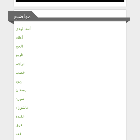
مواضيع
أئمة الهدى
أعلام
الحج
تاريخ
تراجم
خطب
ردود
رمضان
سيرة
عاشوراء
عقيدة
فرق
فقه