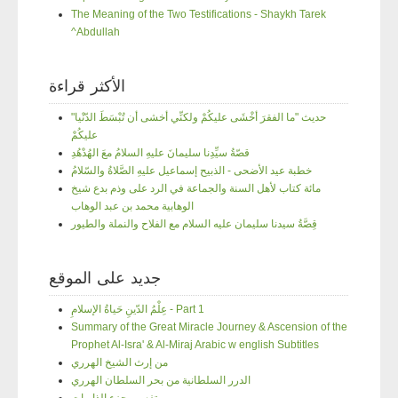
The Meaning of the Two Testifications - Shaykh Tarek
^Abdullah
الأكثر قراءة
"حديث "ما الفقرَ أخْشَى عليكُمْ ولكنِّي أخشى أن تُبْسَطَ الدّنْيا
عليكُمْ
قصّةُ سيِّدِنا سليمانَ عليهِ السلامُ معَ الهُدْهُدِ
خطبة عيد الأضحى - الذبيح إسماعيل عليهِ الصَّلاةُ والسّلامُ
مائة كتاب لأهل السنة والجماعة في الرد على وذم بدع شيخ
الوهابية محمد بن عبد الوهاب
قِصَّةُ سيدنا سليمان عليه السلام مع الفلاح والنملة والطيور
جديد على الموقع
عِلْمُ الدّينِ حَياةُ الإسلامِ - Part 1
Summary of the Great Miracle Journey & Ascension of the
Prophet Al-Isra' & Al-Miraj Arabic w english Subtitles
من إرث الشيخ الهرري
الدرر السلطانية من بحر السلطان الهرري
تفسير جزء الذاريات