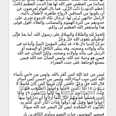
لسانَه) من العطش غفر الله لها هذا الذنبَ العظيمَ (ثالثَ
أعظم الذنوب) ذَنْبَ الزِّنَى. فما بال أقوام يُعرِضون عن
أن يكونوا من الساقين لأرواح طاهرة، لأطفال باكية،
لأراملَ حالتهن يُرثَى لها، لرجال تكاد الدموع تجرى على
خدودهم من كثرة الهموم والمصائب والغلاء. أقول قولى
هذا وأستغفر الله العظيم لى ولكم.
الحَمدُ للهِ والصَّلاةُ والسلامُ على رَسولِ الله. أما بعدُ فإِنِّى
أُوَصِّيكُم بتَقوَى اللهِ جَلَّ وَعَزَّ.
ثم إنَّ الدنيا دارُ بلاء. قد يُبتلَى المؤمنُ النبىُّ وأتباعه فى
ماله وأولاده وصحته، وقد يبتلى الكافرُ أو السفيه أو
الرذيل فى ماله وأولاده وصحته. ولكنَّ الشأنَ عند الله
فيمن هو وجيهٌ عند الله. وليس الشأنُ عند الله فيمن
يتصنَّع الوجاهةَ على جثث الفقراء.
ليس مَن عَبَدَ اللهَ كمن كَفَرَ بالله. وليس من ءامن بأنبياء
الله كمن سب أنبياء الله. وليس من أحسن كمن أساء.
قال الله جَلَّ وَعَزَّ: ﴿أَفَمَن كَانَ مُؤۡمِنٗا كَمَن كَانَ فَاسِقٗاۚ لَّا
يَسۡتَوُۥنَ ١٨ أَمَّا ٱلَّذِينَ ءَامَنُواْ وَعَمِلُواْ ٱلصَّٰلِحَٰتِ فَلَهُمۡ
جَنَّٰتُ ٱلۡمَأۡوَىٰ نُزُلَۢا بِمَا كَانُواْ يَعۡمَلُونَ ١٩ وَأَمَّا
ٱلَّذِينَ فَسَقُواْ فَمَأۡوَىٰهُمُ ٱلنَّارُۖ كُلَّمَآ أَرَادُوٓاْ أَن يَخۡرُجُواْ مِنۡهَآ
أُعِيدُواْ فِيهَا وَقِيلَ لَهُمۡ ذُوقُواْ عَذَابَ ٱلنَّارِ ٱلَّذِي كُنتُم بِهِۦ
تُكَذِّبُونَ ٢﴾ السَّجْدة. ليس كلُّ البشر عند الله سواءً.
فمصير المؤمنين جنات النعيم ومأوى الكافرين نار