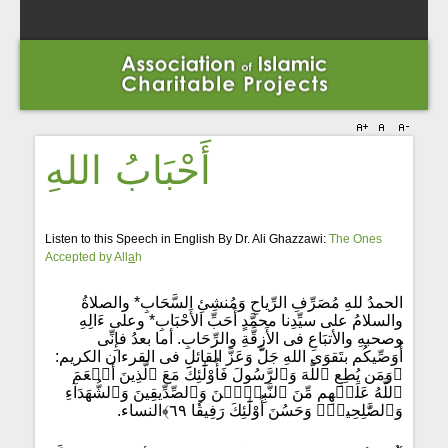
أَحْبَابُ اللهِ
Listen to this Speech in English By Dr. Ali Ghazzawi:
The Ones
Accepted by All
a
h
الحمدُ للهِ مُصَرِّفِ الرِّياحِ وَمُنشِئِ السَّحَابِ* والصلاةُ
والسلامُ على سيِّدِنا محمَّدٍ أَحَبِّ الأَحْبَابِ* وعلى ءَالِهِ
وصحبهِ والأتبَاعِ فى الأَزِقَّةِ والرِّحَابِ. أما بعدُ فإِنِّى
أُوَصِّيكُم بتَقوَى اللهِ جَلَّ وَعَزَّ القائلِ فى القرءان الكريم:
﴿وَمَن يُطِعِ ٱللَّهَ وَٱلرَّسُولَ فَأُوْلَٰٓئِكَ مَعَ ٱلَّذِينَ أَنۡعَمَ
ٱللَّهُ عَلَيۡهِم مِّنَ ٱلنَّبِيِّۧنَ وَٱلصِّدِّيقِينَ وَٱلشُّهَدَآءِ
وَٱلصَّٰلِحِينَۚ وَحَسُنَ أُوْلَٰٓئِكَ رَفِيقٗا ٦٩﴾النساء.