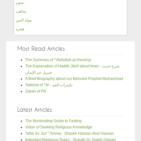
متون
مذاهب
مولد النبي
هجره
Most Read Articles
The Summary of ^Abdullah al-Harariyy
The Explanation of Hadith Jibril about Iman - شرح حديث
جبريل عن الإيمان
A Brief Biography about our Beloved Prophet Muhammad
Takbirat of ^Id - تكبيرات العيد
Zakah of Fitr
Latest Articles
The Illuminating Guide to Fasting
Virtue of Seeking Religious Knowledge
Tafsir for Juz' ^Amma - Shaykh Hassan Abul Hassan
Important Religious Rules - Shaykh Dr. Rabih Osman