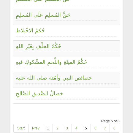
حَقُّ المُسلِمِ عَلَى المُسلِمِ
حُكمُ الاخْتِلاطِ
حُكْمُ الحلْفِ بِغَيْرِ اللهِ
حُكْمُ الميتَةِ واللَّحمِ المشْكوكِ فيهِ
خصائص النبي وأمّته صلى الله عليه
خصالُ الصَّديقِ الصَّالِحِ
Page 5 of 8
Start
Prev
1
2
3
4
5
6
7
8