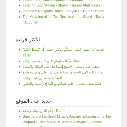
Tafsir for Juz' ^Amma - Shaykh Hassan Abul Hassan
Important Religious Rules - Shaykh Dr. Rabih Osman
The Meaning of the Two Testifications - Shaykh Tarek
^Abdullah
الأكثر قراءة
"حديث "ما الفقرَ أخْشَى عليكُمْ ولكنِّي أخشى أن تُبْسَطَ الدّنْيا
عليكُمْ
قصّةُ سيِّدِنا سليمانَ عليهِ السلامُ معَ الهُدْهُدِ
خطبة عيد الأضحى - الذبيح إسماعيل عليهِ الصَّلاةُ والسّلامُ
مائة كتاب لأهل السنة والجماعة في الرد على وذم بدع شيخ
الوهابية محمد بن عبد الوهاب
قِصَّةُ سيدنا سليمان عليه السلام مع الفلاح والنملة والطيور
جديد على الموقع
عِلْمُ الدّينِ حَياةُ الإسلامِ - Part 1
Summary of the Great Miracle Journey & Ascension of the
Prophet Al-Isra' & Al-Miraj Arabic w english Subtitles