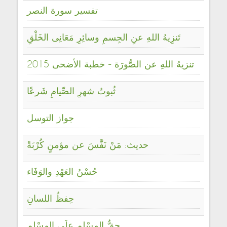
تفسير سورة النصر
تَنزِيهُ اللهِ عنِ الجِسمِ وسائِرِ مَعَانِى الخَلْقِ
تنزيهُ اللهِ عن الصُّورَة - خطبة الأضحى 2015
ثُبوتُ شهرِ الصِّيامِ شَرعًا
جواز التوسل
حديث: مَنْ نَفَّسَ عن مؤمنٍ كُرْبَةً
حُسْنُ العَهْدِ والوَفَاء
حِفظُ اللسانِ
حقُّ المسْلمِ علَى المسْلمِ