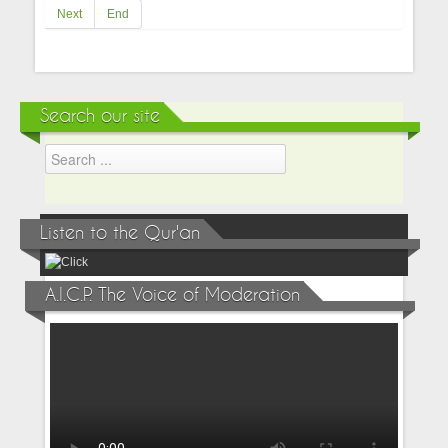
Next
End
Search our site
Listen to the Qur'an
A.I.C.P. The Voice of Moderation