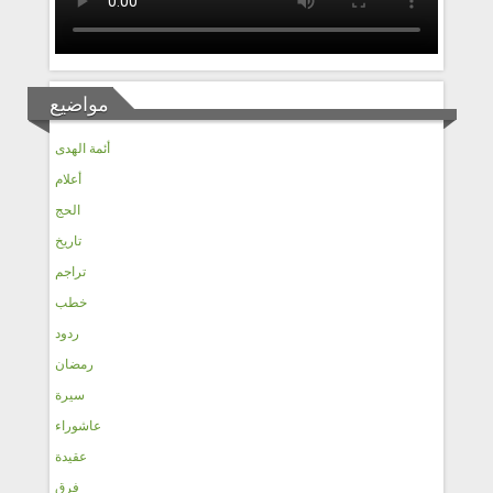
مواضيع
أئمة الهدى
أعلام
الحج
تاريخ
تراجم
خطب
ردود
رمضان
سيرة
عاشوراء
عقيدة
فرق