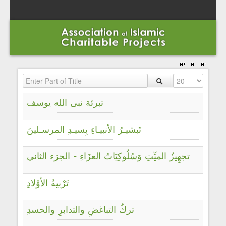
Enter Part of Title
Display #
تبرئة نبى الله يوسف
تَبشيـرُ الأنبيـاءِ بِسيـدِ المرسـلينَ
تجهِيزُ الميِّتِ وَسُلُوكِيَاتُ العزَاءِ - الجزء الثاني
تَرْبيةُ الأوْلادِ
تركُ التباغضِ والتدابرِ والحسدِ